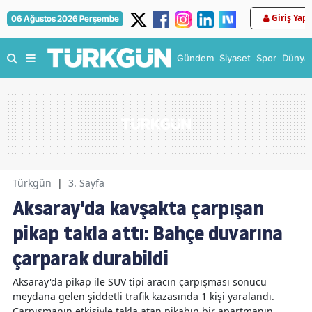
Giriş Yap
06 Ağustos 2026 Perşembe
Gündem
Siyaset
Spor
Dünya
Türkgün
|
3. Sayfa
Aksaray'da kavşakta çarpışan
pikap takla attı: Bahçe duvarına
çarparak durabildi
Aksaray'da pikap ile SUV tipi aracın çarpışması sonucu
meydana gelen şiddetli trafik kazasında 1 kişi yaralandı.
Çarpışmanın etkisiyle takla atan pikabın bir apartmanın