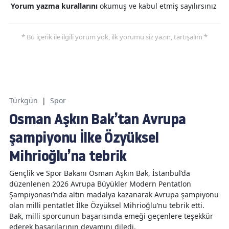
Yorum yazma kurallarını
okumuş ve kabul etmiş sayılırsınız
* Bu içerik ile ilgili yorum yok, ilk yorumu siz yazın, tartışalım *
Türkgün
|
Spor
Osman Aşkın Bak’tan Avrupa
şampiyonu İlke Özyüksel
Mihrioğlu’na tebrik
Gençlik ve Spor Bakanı Osman Aşkın Bak, İstanbul’da
düzenlenen 2026 Avrupa Büyükler Modern Pentatlon
Şampiyonası’nda altın madalya kazanarak Avrupa şampiyonu
olan milli pentatlet İlke Özyüksel Mihrioğlu’nu tebrik etti.
Bak, milli sporcunun başarısında emeği geçenlere teşekkür
ederek başarılarının devamını diledi.