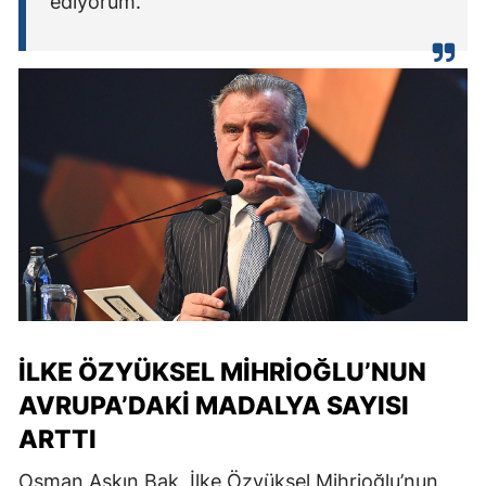
ediyorum.”
İLKE ÖZYÜKSEL MİHRİOĞLU’NUN
AVRUPA’DAKİ MADALYA SAYISI
ARTTI
Osman Aşkın Bak, İlke Özyüksel Mihrioğlu’nun