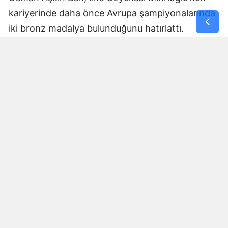
kariyerinde daha önce Avrupa şampiyonalarında
iki bronz madalya bulunduğunu hatırlattı.
Bak, milli sporcunun Avrupa şampiyonu
olmasında emeği geçenlere teşekkür ederek İlke
Özyüksel Mihrioğlu’nun başarılarının devamını
diledi.
Bakan Bak mesajını şu sözlerle tamamladı:
“Kariyerinde daha önce Avrupa'da iki
bronz madalyası bulunan İlke Özyüksel
Mihrioğlu’nun Avrupa şampiyonu
olmasında emeği geçenlere teşekkür
ediyor, milli sporcumuzun başarılarının
devamını diliyorum.”