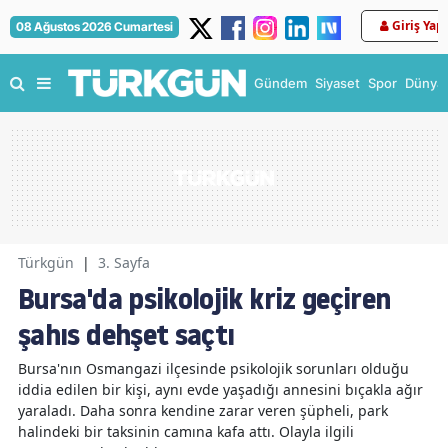
Giriş Yap
08 Ağustos 2026 Cumartesi
Gündem
Siyaset
Spor
Dünya
Türkgün
|
3. Sayfa
Bursa'da psikolojik kriz geçiren
şahıs dehşet saçtı
Bursa'nın Osmangazi ilçesinde psikolojik sorunları olduğu
iddia edilen bir kişi, aynı evde yaşadığı annesini bıçakla ağır
yaraladı. Daha sonra kendine zarar veren şüpheli, park
halindeki bir taksinin camına kafa attı. Olayla ilgili