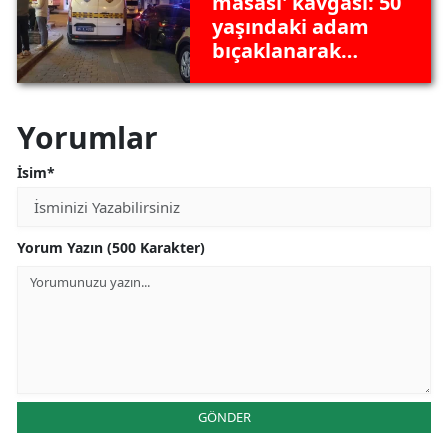
masası' kavgası: 50
yaşındaki adam
bıçaklanarak
öldürüldü!
Yorumlar
İsim*
Yorum Yazın (500 Karakter)
GÖNDER