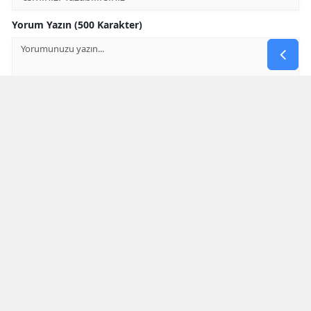
Yorum Yazın (500 Karakter)
GÖNDER
Yorum yazma kurallarını
okumuş ve kabul etmiş sayılırsınız
* Bu içerik ile ilgili yorum yok, ilk yorumu siz yazın, tartışalım *