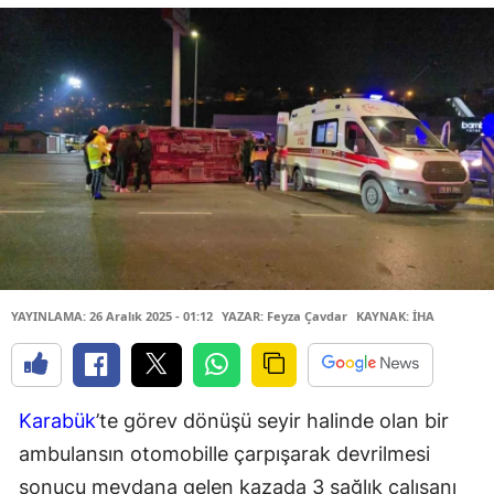
YAYINLAMA: 26 Aralık 2025 - 01:12
YAZAR: Feyza Çavdar
KAYNAK: İHA
Karabük
’te görev dönüşü seyir halinde olan bir
ambulansın otomobille çarpışarak devrilmesi
sonucu meydana gelen kazada 3 sağlık çalışanı