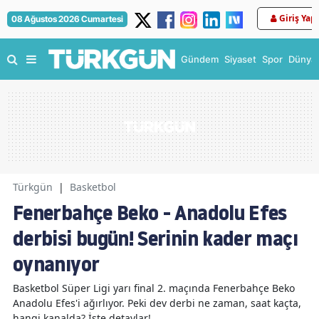
Giriş Yap
08 Ağustos 2026 Cumartesi
Gündem
Siyaset
Spor
Dünya
Türkgün
|
Basketbol
Fenerbahçe Beko - Anadolu Efes
derbisi bugün! Serinin kader maçı
oynanıyor
Basketbol Süper Ligi yarı final 2. maçında Fenerbahçe Beko
Anadolu Efes'i ağırlıyor. Peki dev derbi ne zaman, saat kaçta,
hangi kanalda? İşte detaylar!