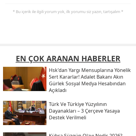
* Bu içerik ile ilgili yorum yok, ilk yorumu siz yazın, tartışalım *
EN ÇOK ARANAN HABERLER
Hsk'dan Yargı Mensuplarına Yönelik
Sert Kararlar! Adalet Bakanı Akın
Gürlek Sosyal Medya Hesabından
Açıkladı
Türk Ve Türkiye Yüzyılının
Dayanakları – 3 Çerçeve Yasaya
Destek Verilmeli
Kübra Süzgün Olayı Nedir 2026?