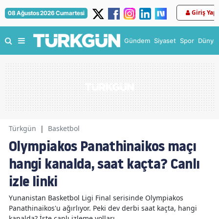
Giriş Yap
08 Ağustos 2026 Cumartesi
Gündem
Siyaset
Spor
Dünya
Türkgün
|
Basketbol
Olympiakos Panathinaikos maçı
hangi kanalda, saat kaçta? Canlı
izle linki
Yunanistan Basketbol Ligi Final serisinde Olympiakos
Panathinaikos'u ağırlıyor. Peki dev derbi saat kaçta, hangi
kanalda? İşte canlı izleme yolları