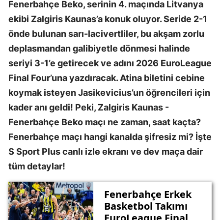
Fenerbahçe Beko, serinin 4. maçında Litvanya
ekibi Zalgiris Kaunas’a konuk oluyor. Seride 2-1
önde bulunan sarı-lacivertliler, bu akşam zorlu
deplasmandan galibiyetle dönmesi halinde
seriyi 3-1’e getirecek ve adını 2026 EuroLeague
Final Four’una yazdıracak. Atina biletini cebine
koymak isteyen Jasikevicius’un öğrencileri için
kader anı geldi! Peki, Zalgiris Kaunas -
Fenerbahçe Beko maçı ne zaman, saat kaçta?
Fenerbahçe maçı hangi kanalda şifresiz mi? İşte
S Sport Plus canlı izle ekranı ve dev maça dair
tüm detaylar!
Fenerbahçe Erkek
Basketbol Takımı
EuroLeague Final