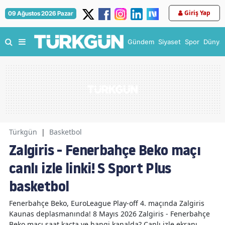
Giriş Yap
09 Ağustos 2026 Pazar
Gündem
Siyaset
Spor
Dünya
Türkgün
|
Basketbol
Zalgiris - Fenerbahçe Beko maçı
canlı izle linki! S Sport Plus
basketbol
Fenerbahçe Beko, EuroLeague Play-off 4. maçında Zalgiris
Kaunas deplasmanında! 8 Mayıs 2026 Zalgiris - Fenerbahçe
Beko maçı saat kaçta ve hangi kanalda? Canlı izle ekranı.