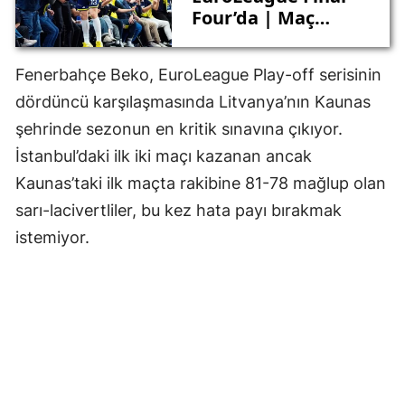
Four’da | Maç
Sonucu Zalgiris 90-
94 Fenerbahçe
Fenerbahçe Beko, EuroLeague Play-off serisinin
dördüncü karşılaşmasında Litvanya’nın Kaunas
şehrinde sezonun en kritik sınavına çıkıyor.
İstanbul’daki ilk iki maçı kazanan ancak
Kaunas’taki ilk maçta rakibine 81-78 mağlup olan
sarı-lacivertliler, bu kez hata payı bırakmak
istemiyor.