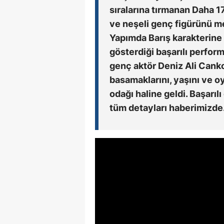
sıralarına tırmanan Daha 1
ve neşeli genç figürünü me
Yapımda Barış karakterine
gösterdiği başarılı perfor
genç aktör Deniz Ali Canko
basamaklarını, yaşını ve o
odağı haline geldi. Başar
tüm detayları haberimizde