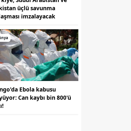
kistan üçlü savunma
laşması imzalayacak
ünya
r
ngo'da Ebola kabusu
yüyor: Can kaybı bin 800'ü
ı!