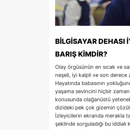
BILGISAYAR DEHASI İ
BARIŞ KIMDIR?
Olay örgüsünün en sıcak ve sam
neşeli, iyi kalpli ve son derece
Hayatında babasının yokluğunu 
yaşama sevincini hiçbir zaman 
konusunda olağanüstü yetenekle
dizideki pek çok gizemin çözülm
İzleyicilerin ekranda merakla ta
şeklinde sorguladığı bu iddialı