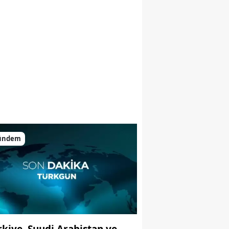
ündem
rkiye, Suudi Arabistan ve