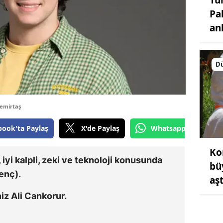
Pa
an
D
Demirtaş
book'ta Paylaş
X'de Paylaş
Whatsapp'tan Gönde
Ko
 iyi kalpli, zeki ve teknoloji konusunda
bü
enç).
aşt
iz Ali Cankorur.