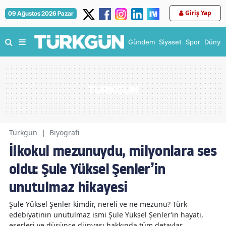
Giriş Yap
09 Ağustos 2026 Pazar
Gündem
Siyaset
Spor
Dünya
Türkgün
|
Biyografi
İlkokul mezunuydu, milyonlara ses
oldu: Şule Yüksel Şenler’in
unutulmaz hikayesi
Şule Yüksel Şenler kimdir, nereli ve ne mezunu? Türk
edebiyatının unutulmaz ismi Şule Yüksel Şenler’in hayatı,
eserleri ve düşünce dünyası hakkında tüm detaylar