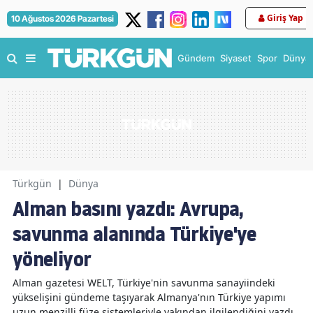
Giriş Yap
10 Ağustos 2026 Pazartesi
Gündem
Siyaset
Spor
Dünya
Türkgün
|
Dünya
Alman basını yazdı: Avrupa,
savunma alanında Türkiye'ye
yöneliyor
Alman gazetesi WELT, Türkiye'nin savunma sanayiindeki
yükselişini gündeme taşıyarak Almanya'nın Türkiye yapımı
uzun menzilli füze sistemleriyle yakından ilgilendiğini yazdı.