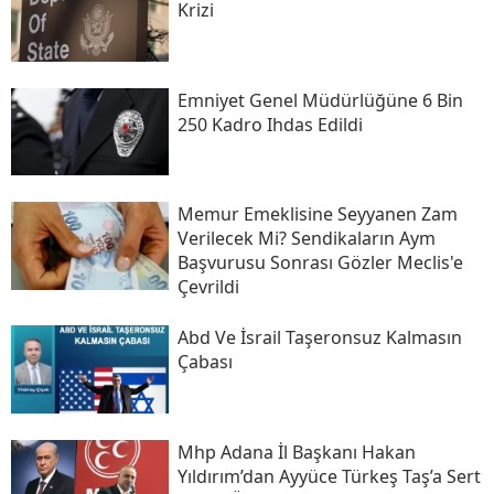
Krizi
Emniyet Genel Müdürlüğüne 6 Bin
250 Kadro Ihdas Edildi
​memur Emeklisine Seyyanen Zam
Verilecek Mi? Sendikaların Aym
Başvurusu Sonrası Gözler Meclis'e
Çevrildi
Abd Ve İsrail Taşeronsuz Kalmasın
Çabası
Mhp Adana İl Başkanı Hakan
Yıldırım’dan Ayyüce Türkeş Taş’a Sert