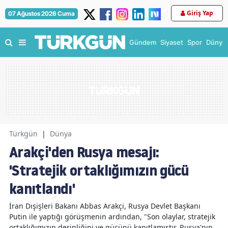
Giriş Yap
07 Ağustos 2026 Cuma
Gündem
Siyaset
Spor
Dünya
Türkgün
|
Dünya
Arakçi'den Rusya mesajı:
'Stratejik ortaklığımızın gücü
kanıtlandı'
İran Dışişleri Bakanı Abbas Arakçi, Rusya Devlet Başkanı
Putin ile yaptığı görüşmenin ardından, "Son olaylar, stratejik
ortaklığımızın derinliğini ve gücünü kanıtlamıştır. Rusya'nın