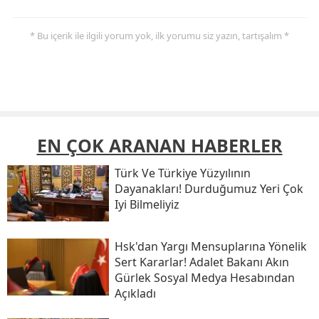
* Bu içerik ile ilgili yorum yok, ilk yorumu siz yazın, tartışalım *
EN ÇOK ARANAN HABERLER
Türk Ve Türkiye Yüzyılının
Dayanakları! Durduğumuz Yeri Çok
Iyi Bilmeliyiz
Hsk'dan Yargı Mensuplarına Yönelik
Sert Kararlar! Adalet Bakanı Akın
Gürlek Sosyal Medya Hesabından
Açıkladı