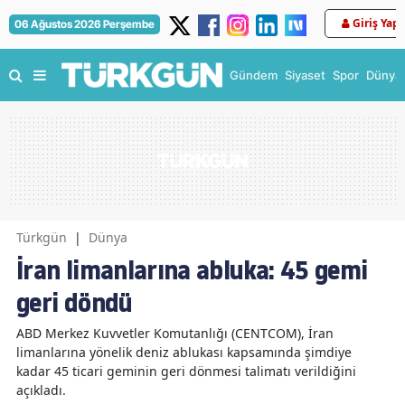
Giriş Yap
06 Ağustos 2026 Perşembe
Gündem
Siyaset
Spor
Dünya
Türkgün
|
Dünya
İran limanlarına abluka: 45 gemi
geri döndü
ABD Merkez Kuvvetler Komutanlığı (CENTCOM), İran
limanlarına yönelik deniz ablukası kapsamında şimdiye
kadar 45 ticari geminin geri dönmesi talimatı verildiğini
açıkladı.