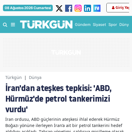
Giriş Yap
08 Ağustos 2026 Cumartesi
Gündem
Siyaset
Spor
Dünya
Türkgün
|
Dünya
İran'dan ateşkes tepkisi: 'ABD,
Hürmüz'de petrol tankerimizi
vurdu'
İran ordusu, ABD güçlerinin ateşkesi ihlal ederek Hürmüz
Boğazı yönüne ilerleyen İran’a ait bir petrol tankerini hedef
aldığını açıkladı. Tahran yönetimi, saldırıya misilleme olarak