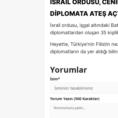
İSRAIL ORDUSU, CENI
DIPLOMATA ATEŞ AÇ
İsrail ordusu, işgal altındaki 
diplomatlardan oluşan 35 kişili
Heyette, Türkiye'nin Filistin 
diplomatların da yer aldığı bilin
Yorumlar
İsim*
Yorum Yazın (500 Karakter)