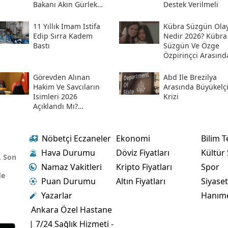
Bakanı Akın Gürlek
Destek Verilmeli
Sosyal Medya
Hesabından Açıkladı
11 Yıllık Imam Istifa
Kübra Süzgün Olay
Edip Sırra Kadem
Nedir 2026? Kübra
Bastı
Süzgün Ve Özge
Özpirinçci Arasınd
Ne Oldu?
Görevden Alınan
Abd Ile Brezilya
Hakim Ve Savcıların
Arasında Büyükelç
Isimleri 2026
Krizi
Açıklandı Mı?
Meslekten Ihraç
Edilen Hakim Ve
Savcılar Isim Listesi
Nöbetçi Eczaneler
Ekonomi
Bilim T
Hava Durumu
Döviz Fiyatları
Kültür
. Son
Namaz Vakitleri
Kripto Fiyatları
Spor
de
Puan Durumu
Altın Fiyatları
Siyase
Yazarlar
Hanım
Ankara Özel Hastane
| 7/24 Sağlık Hizmeti -