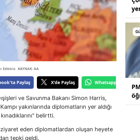
ye
G
r Editörü
KAYNAK: AA
book'ta Paylaş
X'de Paylaş
Whatsapp'tan Gönde
PM
öğ
ışişleri ve Savunma Bakanı Simon Harris,
Kampı yakınlarında diplomatların yer aldığı
ınadıklarını" belirtti.
 ziyaret eden diplomatlardan oluşan heyete
dan tepki geldi.