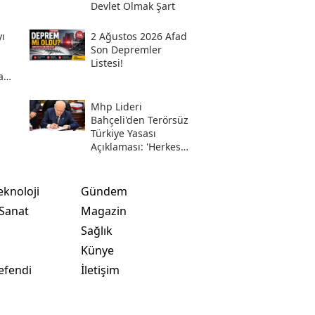
Devlet Olmak Şart
ı
2 Ağustos 2026 Afad
Son Depremler
Listesi!
a
Mhp Lideri
i
Bahçeli'den Terörsüz
Türkiye Yasası
Açıklaması: 'herkes
Kazandı'
eknoloji
Gündem
 Sanat
Magazin
Sağlık
t
Künye
efendi
İletişim