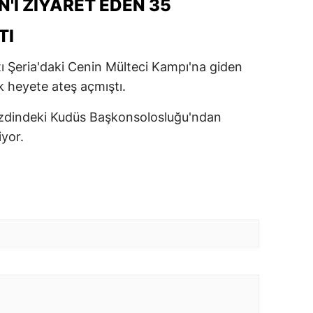
N'I ZIYARET EDEN 35
TI
Batı Şeria'daki Cenin Mülteci Kampı'na giden
k heyete ateş açmıştı.
nezdindeki Kudüs Başkonsolosluğu'ndan
iyor.