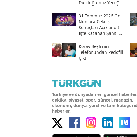
Durduğumuz Yeri Çok
Iyi Bilmeliyiz
31 Temmuz 2026 On
Numara Çekiliş
Sonuçları Açıklandı!
İşte Kazanan Şanslı
Numaralar Ve
Sorgulama Ekranı
Koray Beşli'nin
Telefonundan Pedofili
Çıktı
Türkiye ve dünyadan en güncel haberler
dakika, siyaset, spor, güncel, magazin,
ekonomi, dünya, yerel ve tüm kategori
haberler.