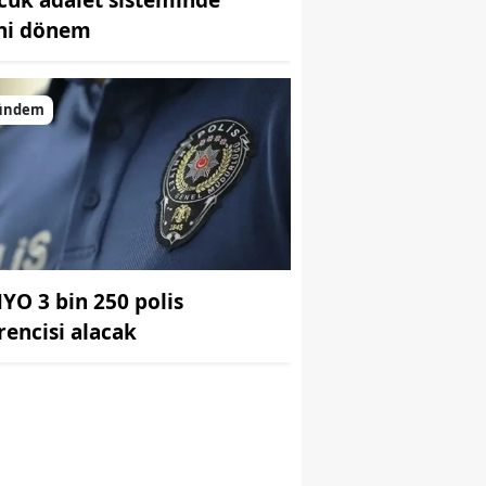
ni dönem
ündem
r
YO 3 bin 250 polis
rencisi alacak