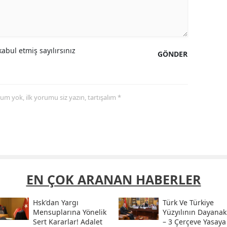
abul etmiş sayılırsınız
GÖNDER
yorum yok, ilk yorumu siz yazın, tartışalım *
EN ÇOK ARANAN HABERLER
Hsk'dan Yargı
Türk Ve Türkiye
Mensuplarına Yönelik
Yüzyılının Dayanak
Sert Kararlar! Adalet
– 3 Çerçeve Yasaya