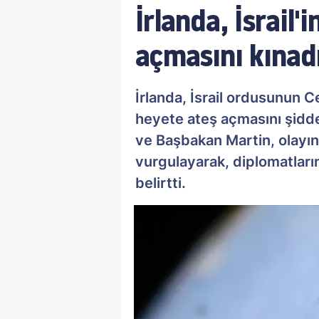
İrlanda, İsrail'
açmasını kınad
İrlanda, İsrail ordusunun 
heyete ateş açmasını şidde
ve Başbakan Martin, olayı
vurgulayarak, diplomatları
belirtti.