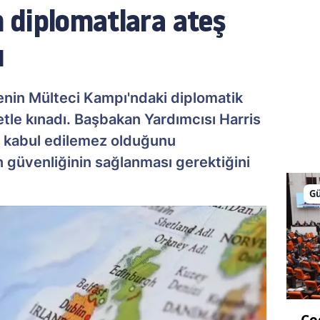
in diplomatlara ateş
ı
Cenin Mülteci Kampı'ndaki diplomatik
tle kınadı. Başbakan Yardımcısı Harris
n kabul edilemez olduğunu
n güvenliğinin sağlanması gerektiğini
G
Ço