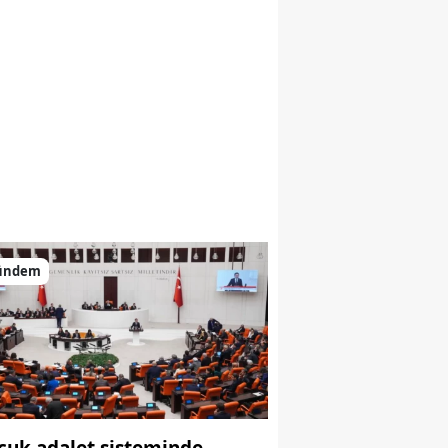
ündem
cuk adalet sisteminde