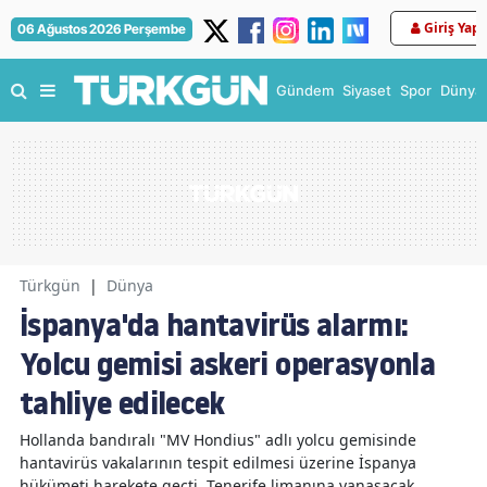
Giriş Yap
06 Ağustos 2026 Perşembe
Gündem
Siyaset
Spor
Dünya
Türkgün
|
Dünya
İspanya'da hantavirüs alarmı:
Yolcu gemisi askeri operasyonla
tahliye edilecek
Hollanda bandıralı "MV Hondius" adlı yolcu gemisinde
hantavirüs vakalarının tespit edilmesi üzerine İspanya
hükümeti harekete geçti. Tenerife limanına yanaşacak