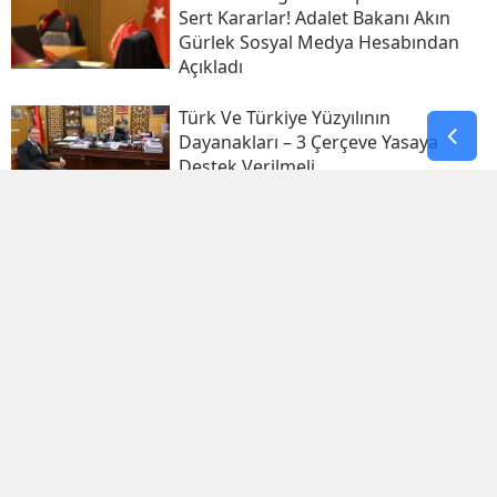
Sert Kararlar! Adalet Bakanı Akın
Gürlek Sosyal Medya Hesabından
Açıkladı
Türk Ve Türkiye Yüzyılının
Dayanakları – 3 Çerçeve Yasaya
Destek Verilmeli
Türk Ve Türkiye Yüzyılının
Dayanakları! Egemen Devlet Olmak
Şart
31 Temmuz 2026 On Numara Çekiliş
Sonuçları Açıklandı! İşte Kazanan
Şanslı Numaralar Ve Sorgulama
Ekranı
Kübra Süzgün Olayı Nedir 2026?
Kübra Süzgün Ve Özge Özpirinçci