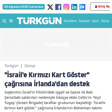
Giriş Yap
08 Ağustos 2026 Cumartesi
Gündem
Siyaset
Spor
Dünya
Türkgün
|
Dünya
"İsrail'e Kırmızı Kart Göster"
çağrısına İrlanda'dan destek
Soykırımcı İsrail'in Filistin'deki işgali ve Gazze ile Batı
Şeria'daki saldırıları nedeniyle İskoçya ekibi Celtic'in 'Yeşil
Tugay' (Green Brigade) taraftar grubunun başlattığı "İsrail'e
kırmızı kart göster" çağrısına İrlanda'nın Bohemian takımı