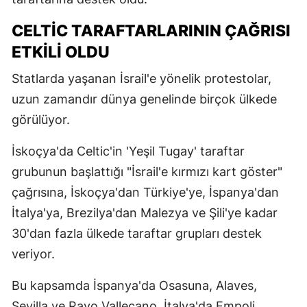
CELTIC TARAFTARLARININ ÇAĞRISI
ETKILI OLDU
Statlarda yaşanan İsrail'e yönelik protestolar,
uzun zamandır dünya genelinde birçok ülkede
görülüyor.
İskoçya'da Celtic'in 'Yeşil Tugay' taraftar
grubunun başlattığı "İsrail'e kırmızı kart göster"
çağrısına, İskoçya'dan Türkiye'ye, İspanya'dan
İtalya'ya, Brezilya'dan Malezya ve Şili'ye kadar
30'dan fazla ülkede taraftar grupları destek
veriyor.
Bu kapsamda İspanya'da Osasuna, Alaves,
Sevilla ve Rayo Vallecano, İtalya'da Empoli,