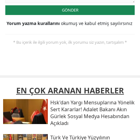
GÖNDER
Yorum yazma kurallarını
okumuş ve kabul etmiş sayılırsınız
* Bu içerik ile ilgili yorum yok, ilk yorumu siz yazın, tartışalım *
EN ÇOK ARANAN HABERLER
Hsk'dan Yargı Mensuplarına Yönelik
Sert Kararlar! Adalet Bakanı Akın
Gürlek Sosyal Medya Hesabından
Açıkladı
Türk Ve Türkiye Yüzyılının