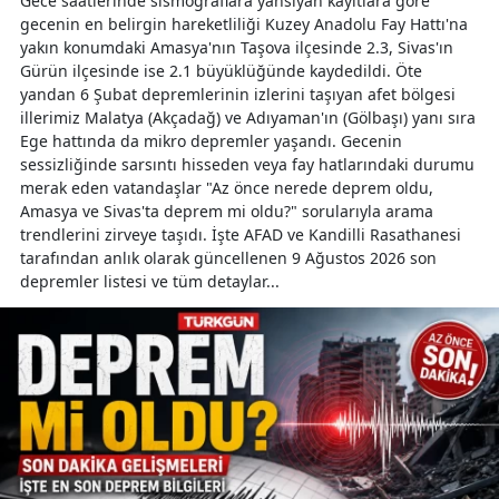
Gece saatlerinde sismograflara yansıyan kayıtlara göre
gecenin en belirgin hareketliliği Kuzey Anadolu Fay Hattı'na
yakın konumdaki Amasya'nın Taşova ilçesinde 2.3, Sivas'ın
Gürün ilçesinde ise 2.1 büyüklüğünde kaydedildi. Öte
yandan 6 Şubat depremlerinin izlerini taşıyan afet bölgesi
illerimiz Malatya (Akçadağ) ve Adıyaman'ın (Gölbaşı) yanı sıra
Ege hattında da mikro depremler yaşandı. Gecenin
sessizliğinde sarsıntı hisseden veya fay hatlarındaki durumu
merak eden vatandaşlar "Az önce nerede deprem oldu,
Amasya ve Sivas'ta deprem mi oldu?" sorularıyla arama
trendlerini zirveye taşıdı. İşte AFAD ve Kandilli Rasathanesi
tarafından anlık olarak güncellenen 9 Ağustos 2026 son
depremler listesi ve tüm detaylar...