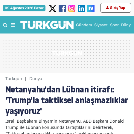
Giriş Yap
09 Ağustos 2026 Pazar
Gündem
Siyaset
Spor
Dünya
Türkgün
|
Dünya
Netanyahu'dan Lübnan itirafı:
'Trump'la taktiksel anlaşmazlıklar
yaşıyoruz'
İsrail Başbakanı Binyamin Netanyahu, ABD Başkanı Donald
Trump ile Lübnan konusunda tartıştıklarını belirterek,
"Taktiksel anlaşmazlıklar yaşıyoruz" açıklamasını yaptı.