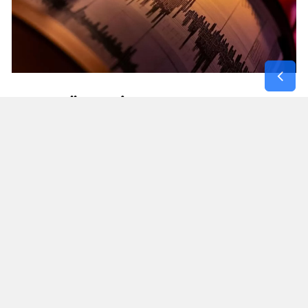
AFET BÖLGESI VE EGE HATTINDA
MIKRO DEPREMLER
Kuzey ve İç Anadolu'daki hareketliliğin yanı sıra
Türkiye'nin güney ve batı hatlarında da ufak çaplı
sismik kayıtlar alındı:
Malatya (Akçadağ) ve Adıyaman (Gölbaşı): Afet
bölgesindeki sismik seyrin sürdüğü Malatya'da
saat 01:08'de 1.9 büyüklüğünde; Adıyaman
Gölbaşı'nda ise saat 00:21'de 1.3 büyüklüğünde