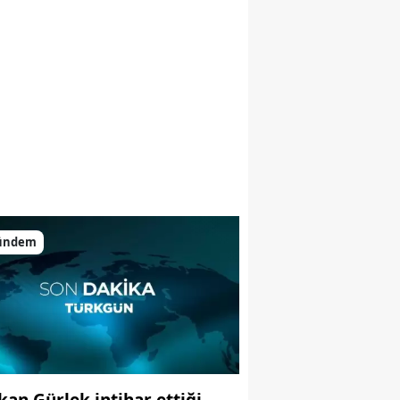
ündem
kan Gürlek intihar ettiği