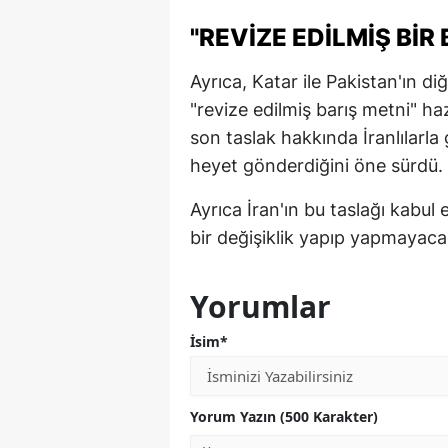
"REVIZE EDILMIŞ BIR
Ayrıca, Katar ile Pakistan'ın di
"revize edilmiş barış metni" hazı
son taslak hakkında İranlılarl
heyet gönderdiğini öne sürdü.
Ayrıca İran'ın bu taslağı kabu
bir değişiklik yapıp yapmayacağı
Yorumlar
İsim*
Yorum Yazın (500 Karakter)