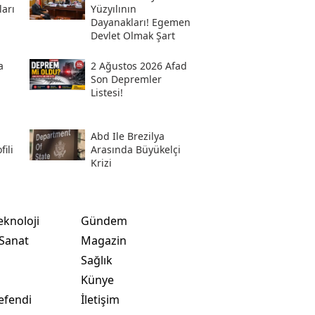
ları
Yüzyılının
Dayanakları! Egemen
Devlet Olmak Şart
a
2 Ağustos 2026 Afad
Son Depremler
Listesi!
Abd Ile Brezilya
ili
Arasında Büyükelçi
Krizi
eknoloji
Gündem
 Sanat
Magazin
Sağlık
t
Künye
efendi
İletişim