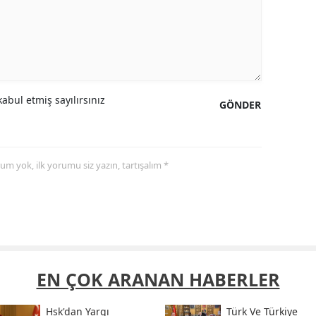
abul etmiş sayılırsınız
GÖNDER
yorum yok, ilk yorumu siz yazın, tartışalım *
EN ÇOK ARANAN HABERLER
Hsk'dan Yargı
Türk Ve Türkiye