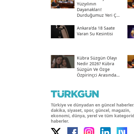
Yüzyılının
Dayanakları!
Durduğumuz Yeri Çok
Iyi Bilmeliyiz
Ankara'da 18 Saate
Varan Su Kesintisi
Kübra Süzgün Olayı
Nedir 2026? Kübra
Süzgün Ve Özge
Özpirinçci Arasında
Ne Oldu?
Türkiye ve dünyadan en güncel haberler
dakika, siyaset, spor, güncel, magazin,
ekonomi, dünya, yerel ve tüm kategori
haberler.