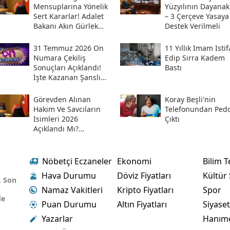
Mensuplarına Yönelik
Yüzyılının Dayanak
Sert Kararlar! Adalet
– 3 Çerçeve Yasaya
Bakanı Akın Gürlek
Destek Verilmeli
Sosyal Medya
Hesabından Açıkladı
31 Temmuz 2026 On
11 Yıllık Imam Istif
Numara Çekiliş
Edip Sırra Kadem
Sonuçları Açıklandı!
Bastı
İşte Kazanan Şanslı
Numaralar Ve
Sorgulama Ekranı
Görevden Alınan
Koray Beşli'nin
Hakim Ve Savcıların
Telefonundan Pedof
Isimleri 2026
Çıktı
Açıklandı Mı?
Meslekten Ihraç
Edilen Hakim Ve
Savcılar Isim Listesi
Nöbetçi Eczaneler
Ekonomi
Bilim T
Hava Durumu
Döviz Fiyatları
Kültür
. Son
Namaz Vakitleri
Kripto Fiyatları
Spor
de
Puan Durumu
Altın Fiyatları
Siyase
Yazarlar
Hanım