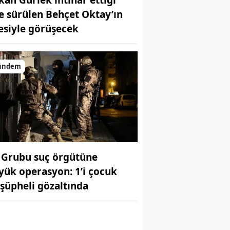
e sürülen Behçet Oktay’ın
lesiyle görüşecek
ündem
r
 Grubu suç örgütüne
yük operasyon: 1’i çocuk
 şüpheli gözaltında