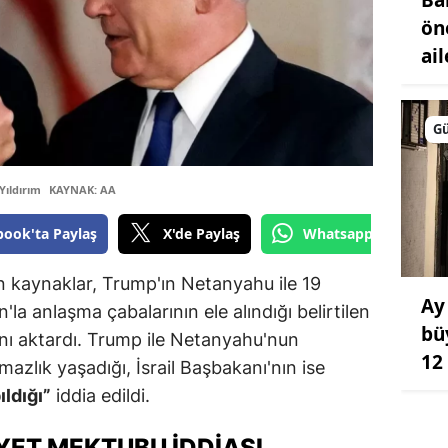
ön
ai
G
Yıldırım
KAYNAK: AA
book'ta Paylaş
X'de Paylaş
Whatsapp'tan Gönde
n kaynaklar, Trump'ın Netanyahu ile 19
Ay
n'la anlaşma çabalarının ele alındığı belirtilen
bü
nı aktardı. Trump ile Netanyahu'nun
12
azlık yaşadığı, İsrail Başbakanı'nın ise
ıldığı”
iddia edildi.
İYET MEKTUBU İDDİASI