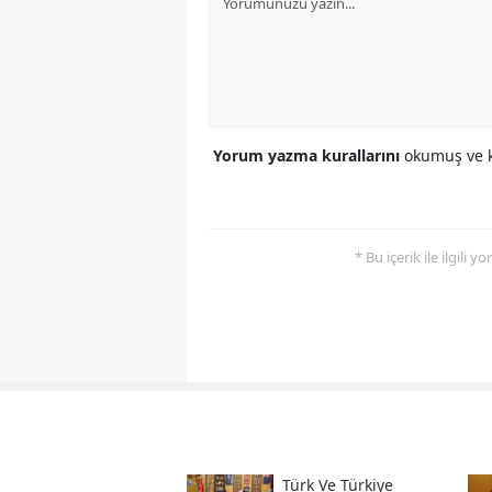
Yorum yazma kurallarını
okumuş ve k
* Bu içerik ile ilgili 
Türk Ve Türkiye