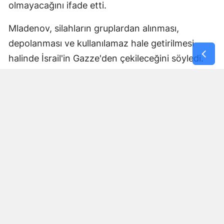
olmayacağını ifade etti.
Mladenov, silahların gruplardan alınması,
depolanması ve kullanılamaz hale getirilmesi
halinde İsrail'in Gazze'den çekileceğini söyledi.
İsrail'in çekilmesinin bölge bölge
gerçekleşeceğini belirten Mladenov, her
bölgedeki silahsızlanma süreci tamamlandığında
İsrail ordusunun kademeli olarak geri çekileceğini
kaydetti.
AB’den ABD’nin
Avrupa’dan çekilme
sinyaline tepki:
Zamanlama
şaşırtıcı