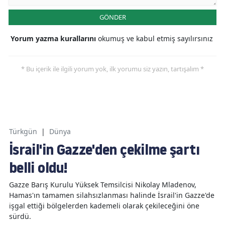
GÖNDER
Yorum yazma kurallarını
okumuş ve kabul etmiş sayılırsınız
* Bu içerik ile ilgili yorum yok, ilk yorumu siz yazın, tartışalım *
Türkgün
|
Dünya
İsrail'in Gazze'den çekilme şartı
belli oldu!
Gazze Barış Kurulu Yüksek Temsilcisi Nikolay Mladenov,
Hamas'ın tamamen silahsızlanması halinde İsrail'in Gazze'de
işgal ettiği bölgelerden kademeli olarak çekileceğini öne
sürdü.