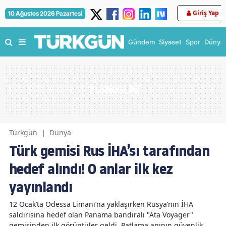
Giriş Yap
10 Ağustos 2026 Pazartesi
Gündem
Siyaset
Spor
Dünya
Türkgün
|
Dünya
Türk gemisi Rus İHA’sı tarafından
hedef alındı! O anlar ilk kez
yayınlandı
12 Ocak’ta Odessa Limanı’na yaklaşırken Rusya’nın İHA
saldırısına hedef olan Panama bandıralı "Ata Voyager"
gemisinden ilk görüntüler geldi. Patlama anının güvenlik