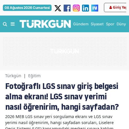
Giriş Yap
08 Ağustos 2026 Cumartesi
Gündem
Siyaset
Spor
Dünya
Türkgün
|
Eğitim
Fotoğraflı LGS sınav giriş belgesi
alma ekranı! LGS sınav yerimi
nasıl öğrenirim, hangi sayfadan?
2026 MEB LGS sınav yeri sorgulama ekranı ve LGS sınav
yerimi nasıl öğrenirim, hangi sayfadan soruları, Liselere
Geçiş Sistemi (LGS) kapsamındaki merkezi sınava katılım