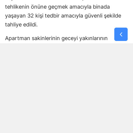
tehlikenin önüne geçmek amacıyla binada
yaşayan 32 kişi tedbir amacıyla güvenli şekilde
tahliye edildi.
Apartman sakinlerinin geceyi yakınlarının
yanında geçireceği öğrenildi.
İSTİNAT DUVARINDAKİ
ÇALIŞMALAR TAMAMLANINCA
EVLERİNE DÖNECEKLER
Tahliye edilen apartman sakinlerinin, istinat
duvarındaki onarım ve güvenlik çalışmalarının
tamamlanmasının ardından evlerine dönebileceği
belirtildi.
Olayla ilgili inceleme başlatıldı.