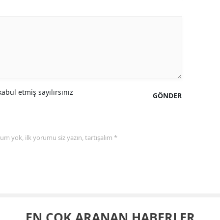
abul etmiş sayılırsınız
GÖNDER
yorum yok, ilk yorumu siz yazın, tartışalım *
EN ÇOK ARANAN HABERLER