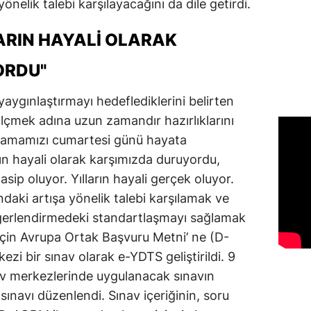
yönelik talebi karşılayacağını da dile getirdi.
ARIN HAYALI OLARAK
ORDU"
aygınlaştırmayı hedeflediklerini belirten
ölçmek adına uzun zamandır hazırlıklarını
ulamamızı cumartesi günü hayata
rın hayali olarak karşımızda duruyordu,
sip oluyor. Yılların hayali gerçek oluyor.
ndaki artışa yönelik talebi karşılamak ve
erlendirmedeki standartlaşmayı sağlamak
r için Avrupa Ortak Başvuru Metni’ ne (D-
i bir sınav olarak e-YDTS geliştirildi. 9
av merkezlerinde uygulanacak sınavın
ınavı düzenlendi. Sınav içeriğinin, soru