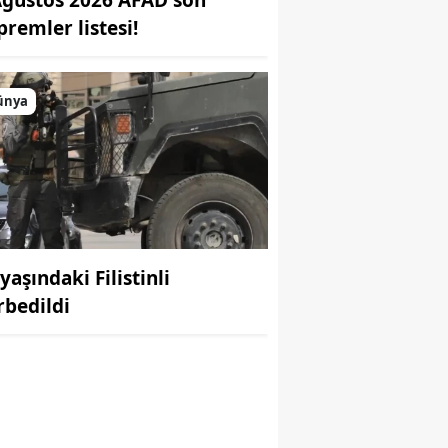
premler listesi!
ünya
r
yaşındaki Filistinli
rbedildi