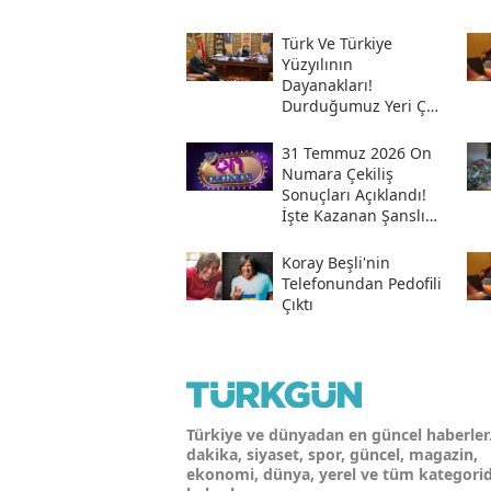
Türk Ve Türkiye
Yüzyılının
Dayanakları!
Durduğumuz Yeri Çok
Iyi Bilmeliyiz
31 Temmuz 2026 On
Numara Çekiliş
Sonuçları Açıklandı!
İşte Kazanan Şanslı
Numaralar Ve
Sorgulama Ekranı
Koray Beşli'nin
Telefonundan Pedofili
Çıktı
Türkiye ve dünyadan en güncel haberler
dakika, siyaset, spor, güncel, magazin,
ekonomi, dünya, yerel ve tüm kategori