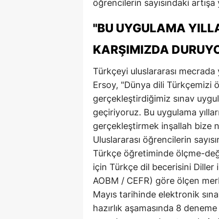
öğrencilerin sayısındaki artışa 
"BU UYGULAMA YILL
KARŞIMIZDA DURUY
Türkçeyi uluslararası mecrada y
Ersoy, "Dünya dili Türkçemizi 
gerçekleştirdiğimiz sınav uyg
geçiriyoruz. Bu uygulama yılla
gerçekleştirmek inşallah bize na
Uluslararası öğrencilerin sayısı
Türkçe öğretiminde ölçme-değ
için Türkçe dil becerisini Dille
AOBM / CEFR) göre ölçen merkez
Mayıs tarihinde elektronik sın
hazırlık aşamasında 8 deneme s