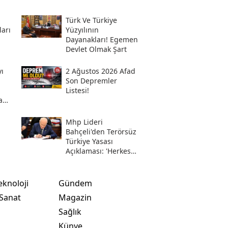
Türk Ve Türkiye
ları
Yüzyılının
Dayanakları! Egemen
Devlet Olmak Şart
ı
2 Ağustos 2026 Afad
Son Depremler
Listesi!
a
Mhp Lideri
i
Bahçeli'den Terörsüz
Türkiye Yasası
Açıklaması: 'herkes
Kazandı'
eknoloji
Gündem
 Sanat
Magazin
Sağlık
t
Künye