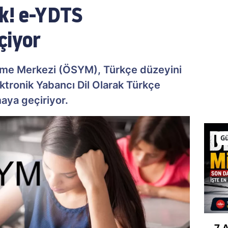
lk! e-YDTS
çiyor
rme Merkezi (ÖSYM), Türkçe düzeyini
ktronik Yabancı Dil Olarak Türkçe
aya geçiriyor.
G
7 