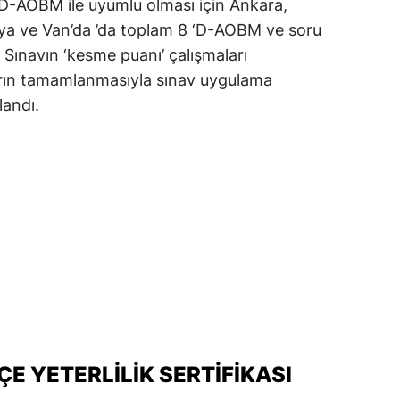
 D-AOBM ile uyumlu olması için Ankara,
tya ve Van’da ’da toplam 8 ‘D-AOBM ve soru
i. Sınavın ‘kesme puanı’ çalışmaları
rın tamamlanmasıyla sınav uygulama
landı.
ÇE YETERLILIK SERTIFIKASI