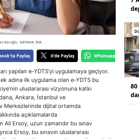
de
D
t Köroğlu
KAYNAK: İHA
book'ta Paylaş
X'de Paylaş
Whatsapp'tan Gönde
ları yapılan e-YDTS’yi uygulamaya geçiyor.
ek adına ilk uygulama olan e-YDTS bu
80 
iye’nin uluslararası vizyonuna katkı
da
dana, Ankara, İstanbul ve
v Merkezlerinde dijital ortamda
 hakkında açıklamalarda
 Ali Ersoy, uzun zamandır bu sınav
 Ayrıca Ersoy, bu sınavın uluslararası