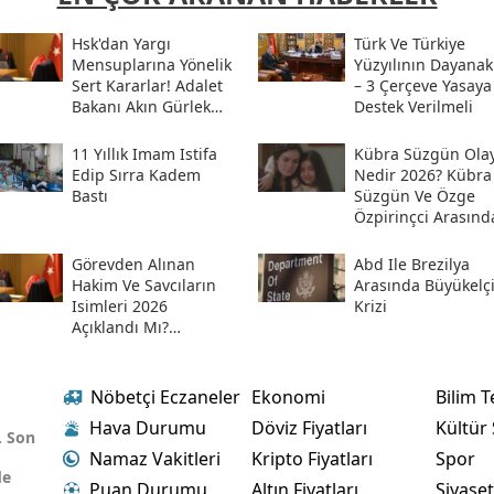
Hsk'dan Yargı
Türk Ve Türkiye
Mensuplarına Yönelik
Yüzyılının Dayanak
Sert Kararlar! Adalet
– 3 Çerçeve Yasaya
Bakanı Akın Gürlek
Destek Verilmeli
Sosyal Medya
Hesabından Açıkladı
11 Yıllık Imam Istifa
Kübra Süzgün Olay
Edip Sırra Kadem
Nedir 2026? Kübra
Bastı
Süzgün Ve Özge
Özpirinçci Arasınd
Ne Oldu?
Görevden Alınan
Abd Ile Brezilya
Hakim Ve Savcıların
Arasında Büyükelç
Isimleri 2026
Krizi
Açıklandı Mı?
Meslekten Ihraç
Edilen Hakim Ve
Savcılar Isim Listesi
Nöbetçi Eczaneler
Ekonomi
Bilim T
Hava Durumu
Döviz Fiyatları
Kültür
. Son
Namaz Vakitleri
Kripto Fiyatları
Spor
de
Puan Durumu
Altın Fiyatları
Siyase