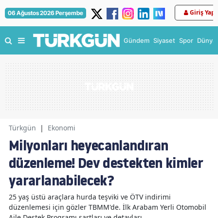
Giriş Yap
06 Ağustos 2026 Perşembe
Gündem
Siyaset
Spor
Dünya
Türkgün
|
Ekonomi
Milyonları heyecanlandıran
düzenleme! Dev destekten kimler
yararlanabilecek?
25 yaş üstü araçlara hurda teşviki ve ÖTV indirimi
düzenlemesi için gözler TBMM'de. İlk Arabam Yerli Otomobil
Aile Destek Programı şartları ve detayları...