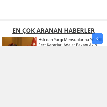
EN ÇOK ARANAN HABERLER
Hsk'dan Yargı Mensuplarına Yönelik
Sert Kararlar! Adalet Bakanı Akın
Gürlek Sosyal Medya Hesabından
Açıkladı
9 Ağustos 2026 Afad Son Depremler
Listesi!
11 Yıllık Imam Istifa Edip Sırra
Kadem Bastı