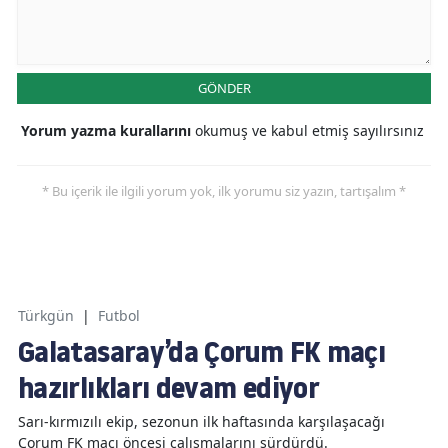
GÖNDER
Yorum yazma kurallarını
okumuş ve kabul etmiş sayılırsınız
* Bu içerik ile ilgili yorum yok, ilk yorumu siz yazın, tartışalım *
Türkgün
|
Futbol
Galatasaray’da Çorum FK maçı
hazırlıkları devam ediyor
Sarı-kırmızılı ekip, sezonun ilk haftasında karşılaşacağı
Çorum FK maçı öncesi çalışmalarını sürdürdü.