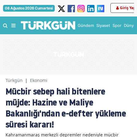
Giriş Yap
08 Ağustos 2026 Cumartesi
Gündem
Siyaset
Spor
Dünya
Türkgün
|
Ekonomi
Mücbir sebep hali bitenlere
müjde: Hazine ve Maliye
Bakanlığı'ndan e-defter yükleme
süresi kararı!
Kahramanmaraş merkezli depremler nedeniyle mücbir