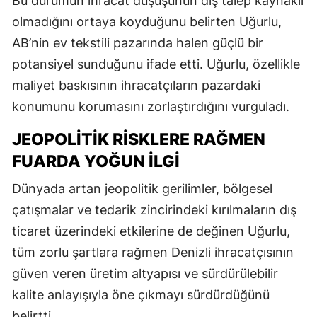
Bu durumun ihracat düşüşünün dış talep kaynaklı
olmadığını ortaya koyduğunu belirten Uğurlu,
AB’nin ev tekstili pazarında halen güçlü bir
potansiyel sunduğunu ifade etti. Uğurlu, özellikle
maliyet baskısının ihracatçıların pazardaki
konumunu korumasını zorlaştırdığını vurguladı.
JEOPOLITIK RISKLERE RAĞMEN
FUARDA YOĞUN ILGI
Dünyada artan jeopolitik gerilimler, bölgesel
çatışmalar ve tedarik zincirindeki kırılmaların dış
ticaret üzerindeki etkilerine de değinen Uğurlu,
tüm zorlu şartlara rağmen Denizli ihracatçısının
güven veren üretim altyapısı ve sürdürülebilir
kalite anlayışıyla öne çıkmayı sürdürdüğünü
belirtti.