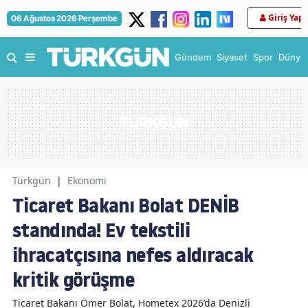
Giriş Yap
06 Ağustos 2026 Perşembe
Gündem
Siyaset
Spor
Dünya
Türkgün
|
Ekonomi
Ticaret Bakanı Bolat DENİB
standında! Ev tekstili
ihracatçısına nefes aldıracak
kritik görüşme
Ticaret Bakanı Ömer Bolat, Hometex 2026’da Denizli