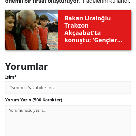
önemli bir fırsat oluşturuyor."
ifadelerini kullandı.
Bakan Uraloğlu
Trabzon
Akçaabat'ta
konuştu: 'Gençler
bu ülkenin
istikbalidir'
Yorumlar
İsim*
Yorum Yazın (500 Karakter)