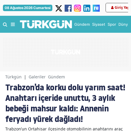
Giriş Yap
08 Ağustos 2026 Cumartesi
Gündem
Siyaset
Spor
Dünya
Türkgün
|
Galeriler
Gündem
Trabzon’da korku dolu yarım saat!
Anahtarı içeride unuttu, 3 aylık
bebeği mahsur kaldı: Annenin
feryadı yürek dağladı!
Trabzon’un Ortahisar ilçesinde otomobilinin anahtarını araç