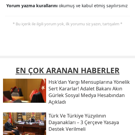
Yorum yazma kurallarını
okumuş ve kabul etmiş sayılırsınız
* Bu içerik ile ilgili yorum yok, ilk yorumu siz yazın, tartışalım *
EN ÇOK ARANAN HABERLER
Hsk'dan Yargı Mensuplarına Yönelik
Sert Kararlar! Adalet Bakanı Akın
Gürlek Sosyal Medya Hesabından
Açıkladı
Türk Ve Türkiye Yüzyılının
Dayanakları – 3 Çerçeve Yasaya
Destek Verilmeli