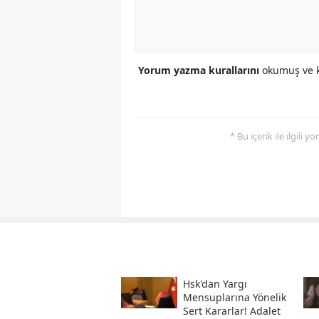
Yorum yazma kurallarını
okumuş ve k
* Bu içerik ile ilgili 
Hsk'dan Yargı
Mensuplarına Yönelik
Sert Kararlar! Adalet