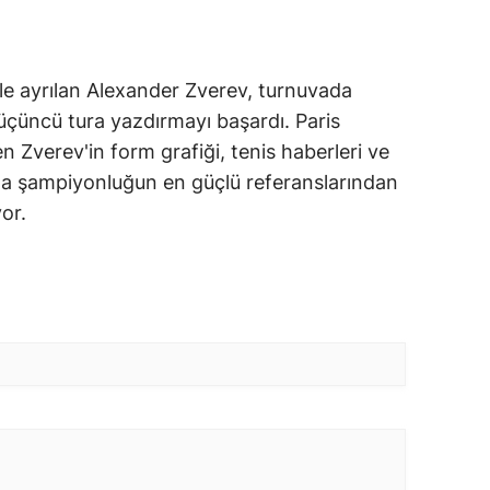
etle ayrılan Alexander Zverev, turnuvada
çüncü tura yazdırmayı başardı. Paris
n Zverev'in form grafiği, tenis haberleri ve
da şampiyonluğun en güçlü referanslarından
yor.