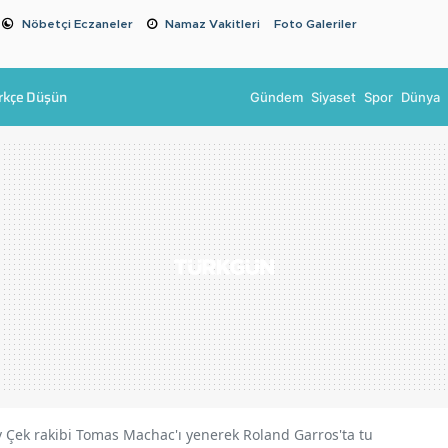
Nöbetçi Eczaneler
Namaz Vakitleri
Foto Galeriler
rkçe Düşün
Gündem
Siyaset
Spor
Dünya
 Çek rakibi Tomas Machac'ı yenerek Roland Garros'ta tur atladı