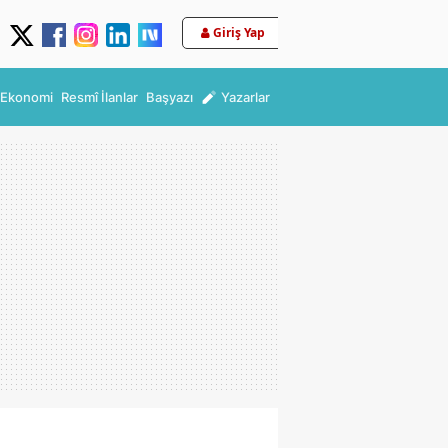
Giriş Yap
Ekonomi
Resmî İlanlar
Başyazı
Yazarlar