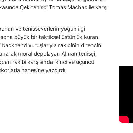
akasında Çek tenisçi Tomas Machac ile karşı
anan ve tenisseverlerin yoğun ilgi
sona büyük bir taktiksel üstünlük kuran
li backhand vuruşlarıyla rakibinin direncini
azanarak moral depolayan Alman tenisçi,
an rakibi karşısında ikinci ve üçüncü
skorlarla hanesine yazdırdı.