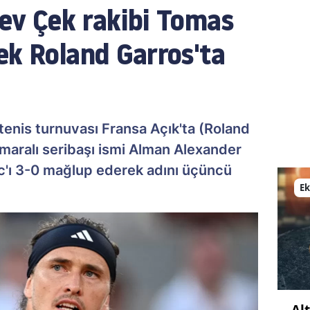
ev Çek rakibi Tomas
ek Roland Garros'ta
tenis turnuvası Fransa Açık'ta (Roland
umaralı seribaşı ismi Alman Alexander
'ı 3-0 mağlup ederek adını üçüncü
E
Al