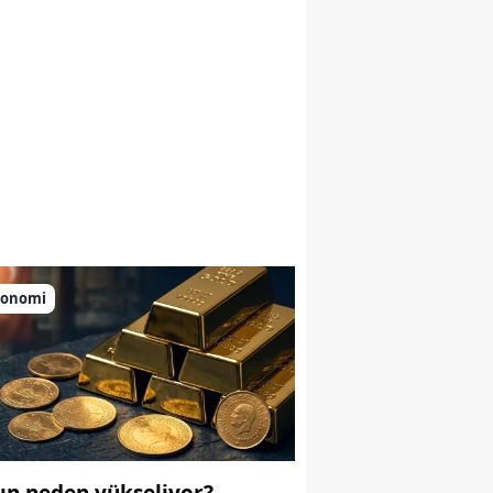
konomi
tın neden yükseliyor?