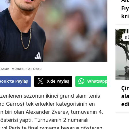
Fiy
kr
D
 Aslan
MUHABİR: Ali Öncü
book'ta Paylaş
X'de Paylaş
Whatsapp'tan Gönde
Çi
ala
üzenlenen sezonun ikinci grand slam tenis
edi
nd Garros) tek erkekler kategorisinin en
 biri olan Alexander Zverev, turnuvanın 4.
sterisi yaptı. Turnuvanın 2 numaralı
z yıl Paris'te final oynama başarısı gösteren