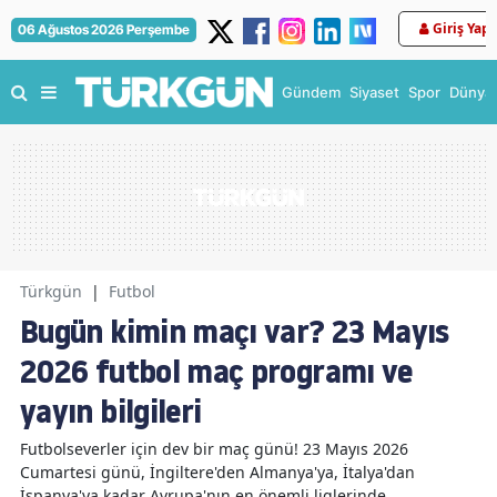
Giriş Yap
06 Ağustos 2026 Perşembe
Gündem
Siyaset
Spor
Dünya
Türkgün
|
Futbol
Bugün kimin maçı var? 23 Mayıs
2026 futbol maç programı ve
yayın bilgileri
Futbolseverler için dev bir maç günü! 23 Mayıs 2026
Cumartesi günü, İngiltere'den Almanya'ya, İtalya'dan
İspanya'ya kadar Avrupa'nın en önemli liglerinde