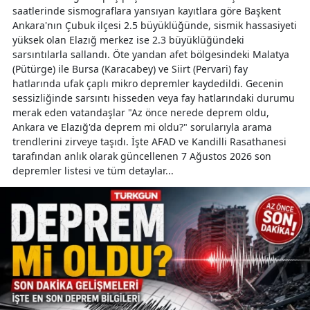
saatlerinde sismograflara yansıyan kayıtlara göre Başkent
Ankara'nın Çubuk ilçesi 2.5 büyüklüğünde, sismik hassasiyeti
yüksek olan Elazığ merkez ise 2.3 büyüklüğündeki
sarsıntılarla sallandı. Öte yandan afet bölgesindeki Malatya
(Pütürge) ile Bursa (Karacabey) ve Siirt (Pervari) fay
hatlarında ufak çaplı mikro depremler kaydedildi. Gecenin
sessizliğinde sarsıntı hisseden veya fay hatlarındaki durumu
merak eden vatandaşlar "Az önce nerede deprem oldu,
Ankara ve Elazığ'da deprem mi oldu?" sorularıyla arama
trendlerini zirveye taşıdı. İşte AFAD ve Kandilli Rasathanesi
tarafından anlık olarak güncellenen 7 Ağustos 2026 son
depremler listesi ve tüm detaylar...