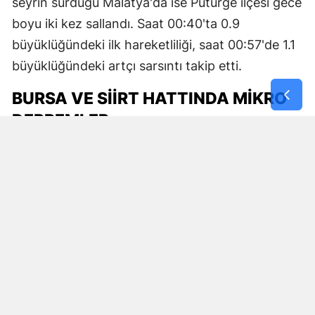
seyrin sürdüğü Malatya'da ise Pütürge ilçesi gece
boyu iki kez sallandı. Saat 00:40'ta 0.9
büyüklüğündeki ilk hareketliliği, saat 00:57'de 1.1
büyüklüğündeki artçı sarsıntı takip etti.
BURSA VE SIIRT HATTINDA MIKRO
DEPREMLER
Gecenin diğer sismik aktiviteleri ise Marmara ve
Güneydoğu Anadolu'dan geldi:
Bursa (Karacabey): Marmara fay hattı üzerinde
yer alan Karacabey'de saat 01:08'de 1.2
büyüklüğünde bir enerji boşalımı saptandı.
Siirt (Pervari): Saat 01:19'da ise Pervari'de yerin
6.94 km derinliğinde 1.0 büyüklüğünde mikro bir