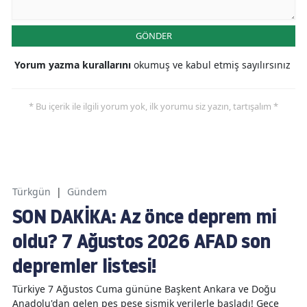
GÖNDER
Yorum yazma kurallarını
okumuş ve kabul etmiş sayılırsınız
* Bu içerik ile ilgili yorum yok, ilk yorumu siz yazın, tartışalım *
Türkgün
|
Gündem
SON DAKİKA: Az önce deprem mi
oldu? 7 Ağustos 2026 AFAD son
depremler listesi!
Türkiye 7 Ağustos Cuma gününe Başkent Ankara ve Doğu
Anadolu'dan gelen peş peşe sismik verilerle başladı! Gece