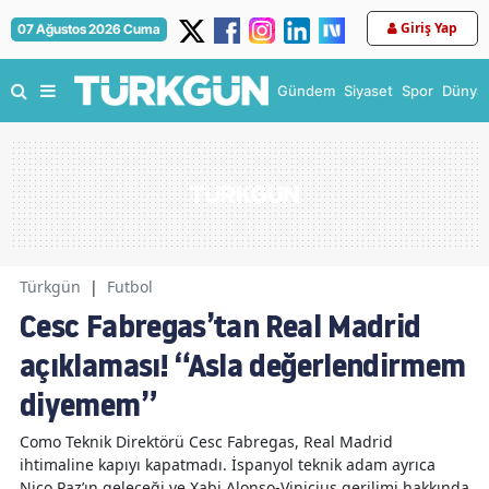
Giriş Yap
07 Ağustos 2026 Cuma
Gündem
Siyaset
Spor
Dünya
Türkgün
|
Futbol
Cesc Fabregas’tan Real Madrid
açıklaması! “Asla değerlendirmem
diyemem”
Como Teknik Direktörü Cesc Fabregas, Real Madrid
ihtimaline kapıyı kapatmadı. İspanyol teknik adam ayrıca
Nico Paz’ın geleceği ve Xabi Alonso-Vinicius gerilimi hakkında