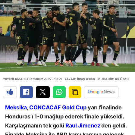
YAYINLAMA: 03 Temmuz 2025 - 10:29
YAZAR: İlkay Aslan
MUHABİR: Ali Öncü
Meksika
,
CONCACAF Gold Cup
yarı finalinde
Honduras’ı 1-0 mağlup ederek finale yükseldi.
Karşılaşmanın tek golü
Raul Jimenez
’den geldi.
Finalde Meksika ile ABD karşı karşıya gelecek.