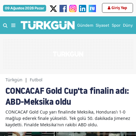
Giriş Yap
09 Ağustos 2026 Pazar
Gündem
Siyaset
Spor
Dünya
Türkgün
|
Futbol
CONCACAF Gold Cup'ta finalin adı:
ABD-Meksika oldu
CONCACAF Gold Cup yarı finalinde Meksika, Honduras’ı 1-0
mağlup ederek finale yükseldi. Tek golü 50. dakikada Jimenez
kaydetti. Finalde Meksika'nın rakibi ABD oldu.