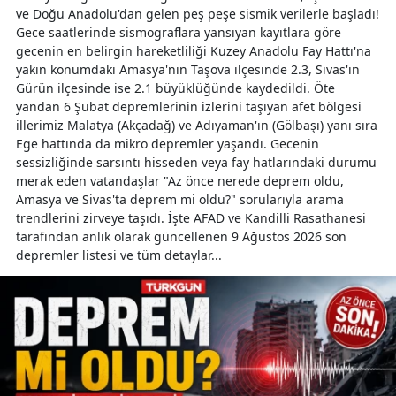
ve Doğu Anadolu'dan gelen peş peşe sismik verilerle başladı!
Gece saatlerinde sismograflara yansıyan kayıtlara göre
gecenin en belirgin hareketliliği Kuzey Anadolu Fay Hattı'na
yakın konumdaki Amasya'nın Taşova ilçesinde 2.3, Sivas'ın
Gürün ilçesinde ise 2.1 büyüklüğünde kaydedildi. Öte
yandan 6 Şubat depremlerinin izlerini taşıyan afet bölgesi
illerimiz Malatya (Akçadağ) ve Adıyaman'ın (Gölbaşı) yanı sıra
Ege hattında da mikro depremler yaşandı. Gecenin
sessizliğinde sarsıntı hisseden veya fay hatlarındaki durumu
merak eden vatandaşlar "Az önce nerede deprem oldu,
Amasya ve Sivas'ta deprem mi oldu?" sorularıyla arama
trendlerini zirveye taşıdı. İşte AFAD ve Kandilli Rasathanesi
tarafından anlık olarak güncellenen 9 Ağustos 2026 son
depremler listesi ve tüm detaylar...