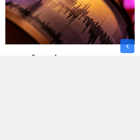
AFET BÖLGESI VE EGE HATTINDA
MIKRO DEPREMLER
Kuzey ve İç Anadolu'daki hareketliliğin yanı sıra
Türkiye'nin güney ve batı hatlarında da ufak çaplı
sismik kayıtlar alındı:
Malatya (Akçadağ) ve Adıyaman (Gölbaşı): Afet
bölgesindeki sismik seyrin sürdüğü Malatya'da
saat 01:08'de 1.9 büyüklüğünde; Adıyaman