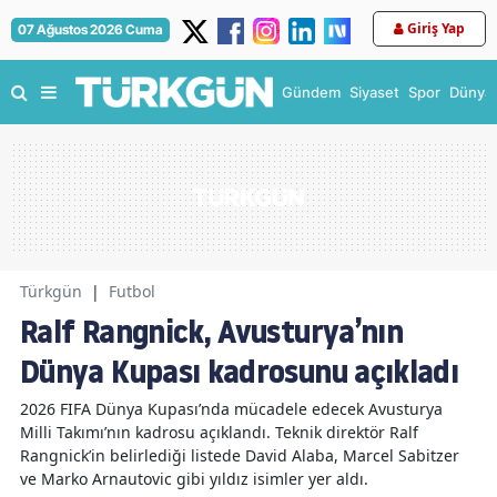
Giriş Yap
07 Ağustos 2026 Cuma
Gündem
Siyaset
Spor
Dünya
Türkgün
|
Futbol
Ralf Rangnick, Avusturya’nın
Dünya Kupası kadrosunu açıkladı
2026 FIFA Dünya Kupası’nda mücadele edecek Avusturya
Milli Takımı’nın kadrosu açıklandı. Teknik direktör Ralf
Rangnick’in belirlediği listede David Alaba, Marcel Sabitzer
ve Marko Arnautovic gibi yıldız isimler yer aldı.