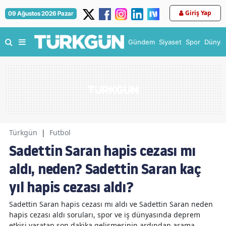
Giriş Yap
09 Ağustos 2026 Pazar
Gündem
Siyaset
Spor
Dünya
Türkgün
|
Futbol
Sadettin Saran hapis cezası mı
aldı, neden? Sadettin Saran kaç
yıl hapis cezası aldı?
Sadettin Saran hapis cezası mı aldı ve Sadettin Saran neden
hapis cezası aldı soruları, spor ve iş dünyasında deprem
etkisi yaratan son dakika gelişmesinin ardından arama