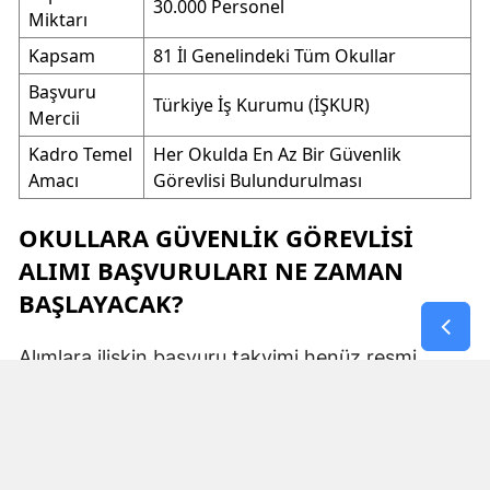
30.000 Personel
Miktarı
Kapsam
81 İl Genelindeki Tüm Okullar
Başvuru
Türkiye İş Kurumu (İŞKUR)
Mercii
Kadro Temel
Her Okulda En Az Bir Güvenlik
Amacı
Görevlisi Bulundurulması
OKULLARA GÜVENLIK GÖREVLISI
ALIMI BAŞVURULARI NE ZAMAN
BAŞLAYACAK?
Alımlara ilişkin başvuru takvimi henüz resmi
olarak ilan edilmedi. Ancak yeni eğitim öğretim
yılının başlamasına kısa bir süre kala başvuru
tarihlerinin İŞKUR ve ilgili kurum duyurularıyla
kamuoyuna ilan edilmesi bekleniyor.