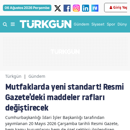
Giriş Yap
06 Ağustos 2026 Perşembe
Gündem
Siyaset
Spor
Dünya
Türkgün
|
Gündem
Mutfaklarda yeni standart! Resmi
Gazete’deki maddeler rafları
değiştirecek
Cumhurbaşkanlığı İdari İşler Başkanlığı tarafından
yayımlanan 20 Mayıs 2026 Çarşamba tarihli Resmi Gazete,
hem kamu kurumlarını hem de özel sektörü ilgilendiren