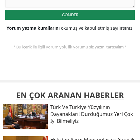
GÖNDER
Yorum yazma kurallarını
okumuş ve kabul etmiş sayılırsınız
* Bu içerik ile ilgili yorum yok, ilk yorumu siz yazın, tartışalım *
EN ÇOK ARANAN HABERLER
Türk Ve Türkiye Yüzyılının
Dayanakları! Durduğumuz Yeri Çok
Iyi Bilmeliyiz
Hsk'dan Yargı Mensuplarına Yönelik