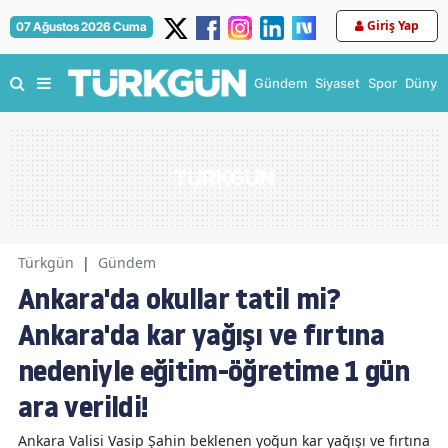
Giriş Yap
07 Ağustos 2026 Cuma
Gündem
Siyaset
Spor
Dünya
Türkgün
|
Gündem
Ankara'da okullar tatil mi?
Ankara'da kar yağışı ve fırtına
nedeniyle eğitim-öğretime 1 gün
ara verildi!
Ankara Valisi Vasip Şahin beklenen yoğun kar yağışı ve fırtına