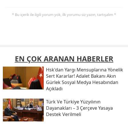
* Bu içerik ile ilgili yorum yok, ilk yorumu siz yazın, tartışalım *
EN ÇOK ARANAN HABERLER
Hsk'dan Yargı Mensuplarına Yönelik
Sert Kararlar! Adalet Bakanı Akın
Gürlek Sosyal Medya Hesabından
Açıkladı
Türk Ve Türkiye Yüzyılının
Dayanakları – 3 Çerçeve Yasaya
Destek Verilmeli