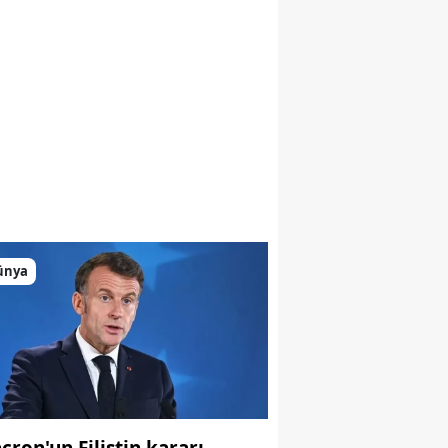
ünya
cron'un Filistin kararı