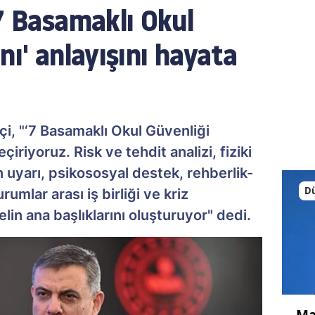
7 Basamaklı Okul
nı' anlayışını hayata
tçi, "‘7 Basamaklı Okul Güvenliği
çiriyoruz. Risk ve tehdit analizi, fiziki
 uyarı, psikososyal destek, rehberlik-
D
umlar arası iş birliği ve kriz
lin ana başlıklarını oluşturuyor" dedi.
Ma