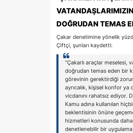
VATANDAŞLARIMIZI
DOĞRUDAN TEMAS ED
Çakar denetimine yönelik yüzd
Çiftçi, şunları kaydetti:
“Çakarlı araçlar meselesi, 
doğrudan temas eden bir kon
görevinin gerektirdiği zorun
ayrıcalık, kişisel konfor ya
vicdanını rahatsız ediyor. D
Kamu adına kullanılan hiçbi
beklentisinin önüne geçeme
hizmetleri konusunda daha d
denetlenebilir bir uygulama