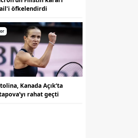
ail'i öfkelendirdi
or
itolina, Kanada Açık’ta
tapova’yı rahat geçti
r