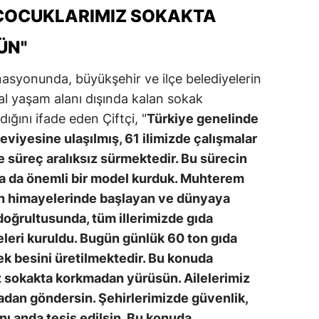
; ÇOCUKLARIMIZ SOKAKTA
ÜN"
nasyonunda, büyükşehir ve ilçe belediyelerin
al yaşam alanı dışında kalan sokak
ığını ifade eden Çiftçi, "
Türkiye genelinde
viyesine ulaşılmış, 61 ilimizde çalışmalar
e süreç aralıksız sürmektedir. Bu sürecin
 da önemli bir model kurduk. Muhterem
n himayelerinde başlayan ve dünyaya
ı doğrultusunda, tüm illerimizde gıda
eleri kuruldu. Bugün günlük 60 ton gıda
ek besini üretilmektedir. Bu konuda
z sokakta korkmadan yürüsün. Ailelerimiz
adan göndersin. Şehirlerimizde güvenlik,
ı anda tesis edilsin. Bu konuda