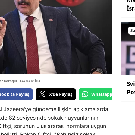
İsr
Sp
t Köroğlu
KAYNAK: İHA
Sv
Po
book'ta Paylaş
X'de Paylaş
Whatsapp'tan Gönde
 Al Jazeera'ye gündeme ilişkin açıklamalarda
zde 82 seviyesinde sokak hayvanlarının
iftçi, sorunun uluslararası normlara uygun
belirtti. Bakan Çiftçi,
"Sahipsiz sokak