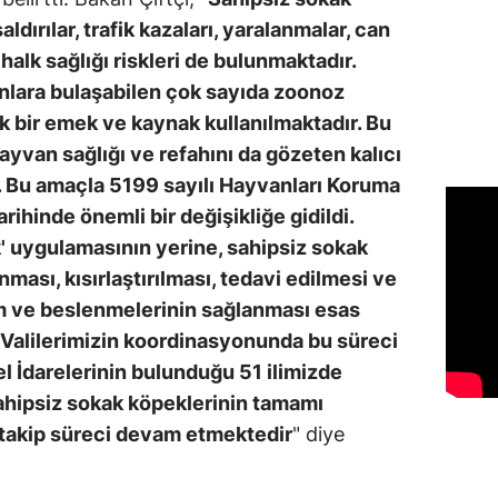
dırılar, trafik kazaları, yaralanmalar, can
halk sağlığı riskleri de bulunmaktadır.
nlara bulaşabilen çok sayıda zoonoz
k bir emek ve kaynak kullanılmaktadır. Bu
yvan sağlığı ve refahını da gözeten kalıcı
. Bu amaçla 5199 sayılı Hayvanları Koruma
hinde önemli bir değişikliğe gidildi.
rak' uygulamasının yerine, sahipsiz sokak
ması, kısırlaştırılması, tedavi edilmesi ve
m ve beslenmelerinin sağlanması esas
rak Valilerimizin koordinasyonunda bu süreci
el İdarelerinin bulunduğu 51 ilimizde
ahipsiz sokak köpeklerinin tamamı
 takip süreci devam etmektedir
" diye