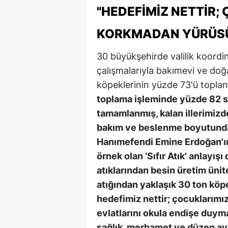
"HEDEFIMIZ NETTIR
KORKMADAN YÜRÜS
30 büyükşehirde valilik koordi
çalışmalarıyla bakımevi ve doğ
köpeklerinin yüzde 73'ü topland
toplama işleminde yüzde 82 se
tamamlanmış, kalan illerimizd
bakım ve beslenme boyutunda
Hanımefendi Emine Erdoğan'ı
örnek olan ‘Sıfır Atık' anlayış
atıklarından besin üretim ünit
atığından yaklaşık 30 ton köp
hedefimiz nettir; çocuklarımı
evlatlarını okula endişe duym
sağlık, merhamet ve düzen ayn