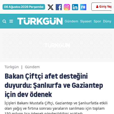
Giriş Yap
06 Ağustos 2026 Perşembe
Gündem
Siyaset
Spor
Dünya
Türkgün
|
Gündem
Bakan Çiftçi afet desteğini
duyurdu: Şanlıurfa ve Gaziantep
için dev ödenek
İçişleri Bakanı Mustafa Çiftçi, Gaziantep ve Şanlıurfa’da etkili
olan yağış ve fırtına sonrası yaraların sarılması için toplam
150 milyon lira ödenek gönderildiğini açıkladı.