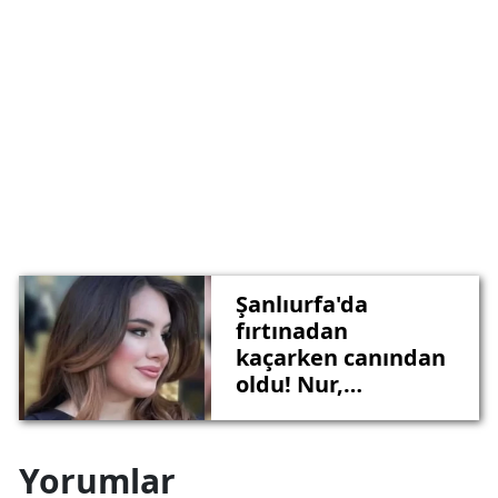
Şanlıurfa'da
fırtınadan
kaçarken canından
oldu! Nur,
gözyaşlarıyla
toprağa verildi
Yorumlar