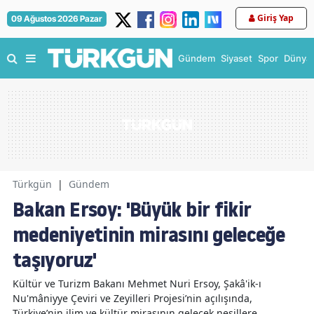
Giriş Yap
09 Ağustos 2026 Pazar
Gündem
Siyaset
Spor
Dünya
Türkgün
|
Gündem
Bakan Ersoy: 'Büyük bir fikir
medeniyetinin mirasını geleceğe
taşıyoruz'
Kültür ve Turizm Bakanı Mehmet Nuri Ersoy, Şakâ'ik-ı
Nu'mâniyye Çeviri ve Zeyilleri Projesi’nin açılışında,
Türkiye’nin ilim ve kültür mirasının gelecek nesillere