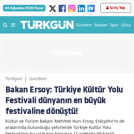
Giriş Yap
09 Ağustos 2026 Pazar
Gündem
Siyaset
Spor
Dünya
Türkgün
|
Gündem
Bakan Ersoy: Türkiye Kültür Yolu
Festivali dünyanın en büyük
festivaline dönüştü!
Kültür ve Turizm Bakanı Mehmet Nuri Ersoy, Eskişehir’in de
aralarında bulunduğu şehirlerde Türkiye Kültür Yolu
Festivali’nin bu yıl 9 gün boyunca 11 noktada 59 başlık