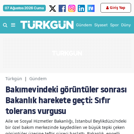
Giriş Yap
07 Ağustos 2026 Cuma
Gündem
Siyaset
Spor
Dünya
Türkgün
|
Gündem
Bakımevindeki görüntüler sonrası
Bakanlık harekete geçti: Sıfır
tolerans vurgusu
Aile ve Sosyal Hizmetler Bakanlığı, İstanbul Beylikdüzü’ndeki
bir özel bakım merkezinde kaydedilen ve büyük tepki çeken
görüntüler üzerine teftiş süreci başlattı. Bakanlık, engelli