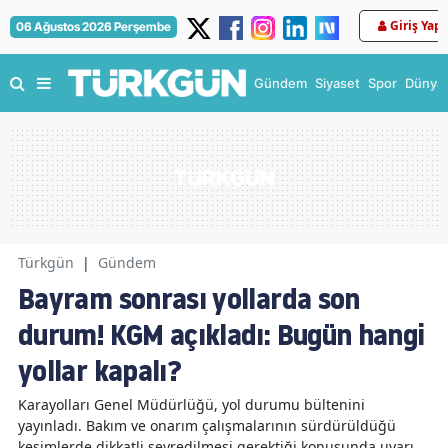
Giriş Yap
06 Ağustos 2026 Perşembe
Gündem
Siyaset
Spor
Dünya
Türkgün
|
Gündem
Bayram sonrası yollarda son
durum! KGM açıkladı: Bugün hangi
yollar kapalı?
Karayolları Genel Müdürlüğü, yol durumu bültenini
yayınladı. Bakım ve onarım çalışmalarının sürdürüldüğü
kesimlerde dikkatli seyredilmesi gerektiği konusunda uyarı