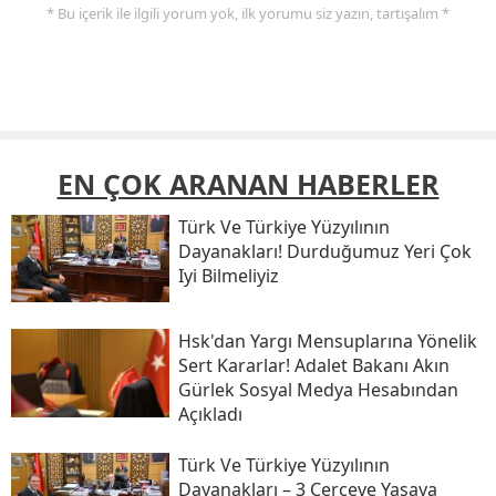
* Bu içerik ile ilgili yorum yok, ilk yorumu siz yazın, tartışalım *
EN ÇOK ARANAN HABERLER
Türk Ve Türkiye Yüzyılının
Dayanakları! Durduğumuz Yeri Çok
Iyi Bilmeliyiz
Hsk'dan Yargı Mensuplarına Yönelik
Sert Kararlar! Adalet Bakanı Akın
Gürlek Sosyal Medya Hesabından
Açıkladı
Türk Ve Türkiye Yüzyılının
Dayanakları – 3 Çerçeve Yasaya