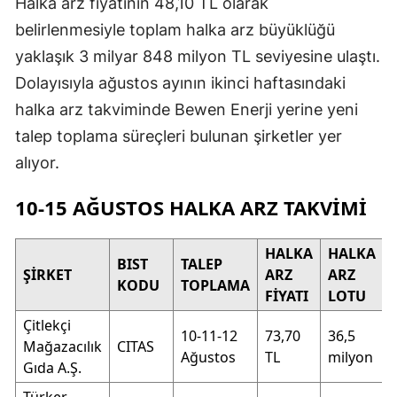
Halka arz fiyatının 48,10 TL olarak
belirlenmesiyle toplam halka arz büyüklüğü
yaklaşık 3 milyar 848 milyon TL seviyesine ulaştı.
Dolayısıyla ağustos ayının ikinci haftasındaki
halka arz takviminde Bewen Enerji yerine yeni
talep toplama süreçleri bulunan şirketler yer
alıyor.
10-15 AĞUSTOS HALKA ARZ TAKVİMİ
HALKA
HALKA
BIST
TALEP
ŞİRKET
ARZ
ARZ
KODU
TOPLAMA
FİYATI
LOTU
Çitlekçi
10-11-12
73,70
36,5
Mağazacılık
CITAS
Ağustos
TL
milyon
Gıda A.Ş.
Türker