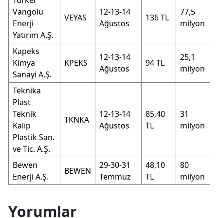
Vangölü
12-13-14
77,5
VEYAS
136 TL
Enerji
Ağustos
milyon
Yatırım A.Ş.
Kapeks
12-13-14
25,1
Kimya
KPEKS
94 TL
Ağustos
milyon
Sanayi A.Ş.
Teknika
Plast
Teknik
12-13-14
85,40
31
TKNKA
Kalıp
Ağustos
TL
milyon
Plastik San.
ve Tic. A.Ş.
Bewen
29-30-31
48,10
80
BEWEN
Enerji A.Ş.
Temmuz
TL
milyon
Yorumlar