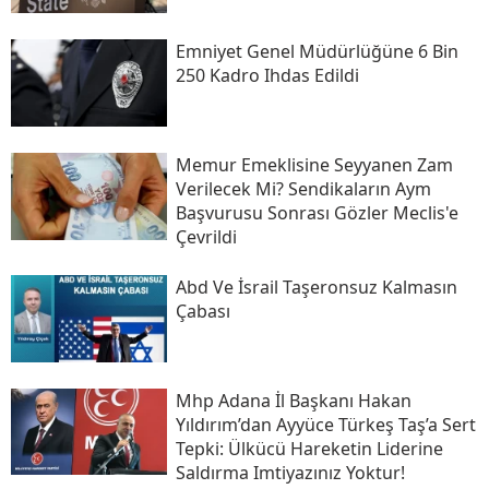
Emniyet Genel Müdürlüğüne 6 Bin
250 Kadro Ihdas Edildi
​memur Emeklisine Seyyanen Zam
Verilecek Mi? Sendikaların Aym
Başvurusu Sonrası Gözler Meclis'e
Çevrildi
Abd Ve İsrail Taşeronsuz Kalmasın
Çabası
Mhp Adana İl Başkanı Hakan
Yıldırım’dan Ayyüce Türkeş Taş’a Sert
Tepki: Ülkücü Hareketin Liderine
Saldırma Imtiyazınız Yoktur!