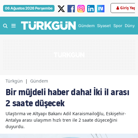
Giriş Yap
06 Ağustos 2026 Perşembe
Gündem
Siyaset
Spor
Dünya
Türkgün
|
Gündem
Bir müjdeli haber daha! İki il arası
2 saate düşecek
Ulaştırma ve Altyapı Bakanı Adil Karaismailoğlu, Eskişehir-
Antalya arası ulaşımın hızlı tren ile 2 saate düşeceğini
duyurdu.