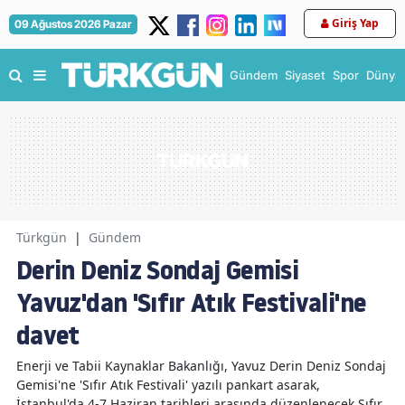
Giriş Yap
09 Ağustos 2026 Pazar
Gündem
Siyaset
Spor
Dünya
Türkgün
|
Gündem
Derin Deniz Sondaj Gemisi
Yavuz'dan 'Sıfır Atık Festivali'ne
davet
Enerji ve Tabii Kaynaklar Bakanlığı, Yavuz Derin Deniz Sondaj
Gemisi'ne 'Sıfır Atık Festivali' yazılı pankart asarak,
İstanbul'da 4-7 Haziran tarihleri arasında düzenlenecek Sıfır