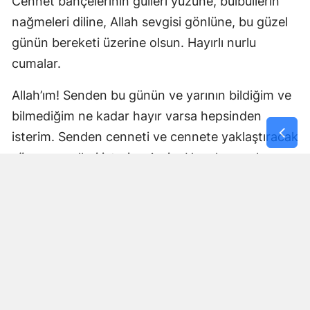
Cennet bahçelerinin gülleri yüzüne, bülbüllerin
nağmeleri diline, Allah sevgisi gönlüne, bu güzel
günün bereketi üzerine olsun. Hayırlı nurlu
cumalar.
Allah’ım! Senden bu günün ve yarının bildiğim ve
bilmediğim ne kadar hayır varsa hepsinden
isterim. Senden cenneti ve cennete yaklaştıracak
söz ve amelleri isterim. Amin. Hayırlı cumalar
dilerim.
Ey Allah’ım! Sen bize tuba ağacının gölgesinde,
Kevser havuzunun başında, peygamber
efendimiz Hz. Muhammed (s.a.v) ile birlikte
muhabbet etmeyi nasip eyle. Amin! Hayırlı
Cumalar.