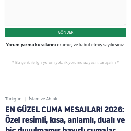
GÖNDER
Yorum yazma kurallarını
okumuş ve kabul etmiş sayılırsınız
* Bu içerik ile ilgili yorum yok, ilk yorumu siz yazın, tartışalım *
Türkgün
|
İslam ve Ahlak
EN GÜZEL CUMA MESAJLARI 2026:
Özel resimli, kısa, anlamlı, dualı ve
hiç duyulmamış hayırlı cumalar