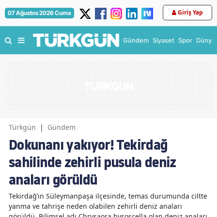
Giriş Yap
07 Ağustos 2026 Cuma
Gündem
Siyaset
Spor
Dünya
Türkgün
|
Gündem
Dokunanı yakıyor! Tekirdağ
sahilinde zehirli pusula deniz
anaları görüldü
Tekirdağ’ın Süleymanpaşa ilçesinde, temas durumunda ciltte
yanma ve tahrişe neden olabilen zehirli deniz anaları
görüldü. Bilimsel adı Chrysaora hysoscella olan deniz anaları