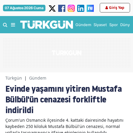
Giriş Yap
07 Ağustos 2026 Cuma
Gündem
Siyaset
Spor
Dünya
Türkgün
|
Gündem
Evinde yaşamını yitiren Mustafa
Bülbül'ün cenazesi forkliftle
indirildi
Çorum'un Osmancık ilçesinde 4. kattaki dairesinde hayatını
kaybeden 250 kiloluk Mustafa Bülbül'ün cenazesi, normal
yollarla taşınamayınca itfaiye ekiplerinin kullandığı