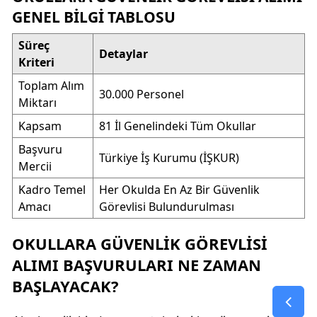
GENEL BILGI TABLOSU
Süreç
Detaylar
Kriteri
Toplam Alım
30.000 Personel
Miktarı
Kapsam
81 İl Genelindeki Tüm Okullar
Başvuru
Türkiye İş Kurumu (İŞKUR)
Mercii
Kadro Temel
Her Okulda En Az Bir Güvenlik
Amacı
Görevlisi Bulundurulması
OKULLARA GÜVENLIK GÖREVLISI
ALIMI BAŞVURULARI NE ZAMAN
BAŞLAYACAK?