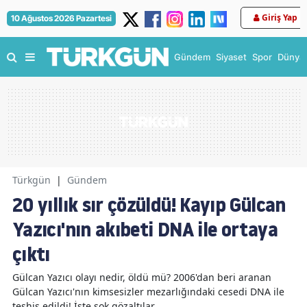
Giriş Yap
10 Ağustos 2026 Pazartesi
Gündem
Siyaset
Spor
Dünya
Türkgün
|
Gündem
20 yıllık sır çözüldü! Kayıp Gülcan
Yazıcı'nın akıbeti DNA ile ortaya
çıktı
Gülcan Yazıcı olayı nedir, öldü mü? 2006'dan beri aranan
Gülcan Yazıcı'nın kimsesizler mezarlığındaki cesedi DNA ile
teşhis edildi! İşte şok gözaltılar...