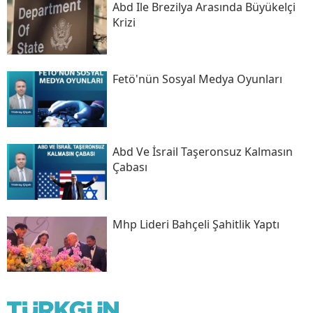
Abd Ile Brezilya Arasında Büyükelçi
Krizi
Fetö'nün Sosyal Medya Oyunları
Abd Ve İsrail Taşeronsuz Kalmasın
Çabası
Mhp Lideri Bahçeli Şahitlik Yaptı