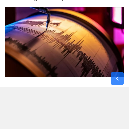
AFET BÖLGESI VE EGE HATTINDA
MIKRO DEPREMLER
Kuzey ve İç Anadolu'daki hareketliliğin yanı sıra
Türkiye'nin güney ve batı hatlarında da ufak çaplı
sismik kayıtlar alındı: