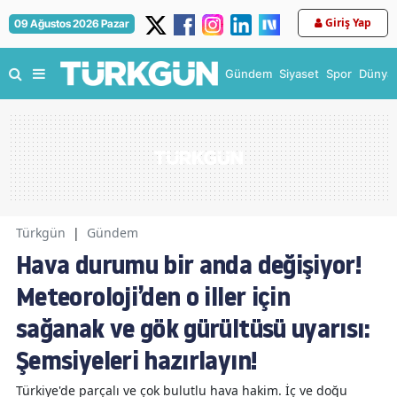
Giriş Yap
09 Ağustos 2026 Pazar
Gündem
Siyaset
Spor
Dünya
Türkgün
|
Gündem
Hava durumu bir anda değişiyor!
Meteoroloji’den o iller için
sağanak ve gök gürültüsü uyarısı:
Şemsiyeleri hazırlayın!
Türkiye'de parçalı ve çok bulutlu hava hakim. İç ve doğu