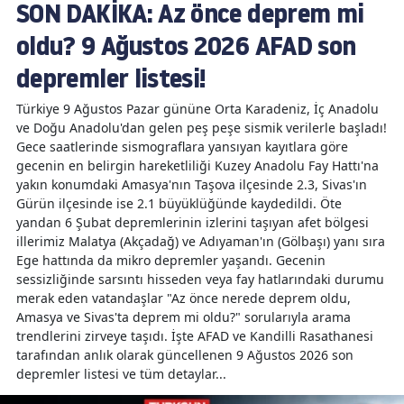
SON DAKİKA: Az önce deprem mi
oldu? 9 Ağustos 2026 AFAD son
depremler listesi!
Türkiye 9 Ağustos Pazar gününe Orta Karadeniz, İç Anadolu
ve Doğu Anadolu'dan gelen peş peşe sismik verilerle başladı!
Gece saatlerinde sismograflara yansıyan kayıtlara göre
gecenin en belirgin hareketliliği Kuzey Anadolu Fay Hattı'na
yakın konumdaki Amasya'nın Taşova ilçesinde 2.3, Sivas'ın
Gürün ilçesinde ise 2.1 büyüklüğünde kaydedildi. Öte
yandan 6 Şubat depremlerinin izlerini taşıyan afet bölgesi
illerimiz Malatya (Akçadağ) ve Adıyaman'ın (Gölbaşı) yanı sıra
Ege hattında da mikro depremler yaşandı. Gecenin
sessizliğinde sarsıntı hisseden veya fay hatlarındaki durumu
merak eden vatandaşlar "Az önce nerede deprem oldu,
Amasya ve Sivas'ta deprem mi oldu?" sorularıyla arama
trendlerini zirveye taşıdı. İşte AFAD ve Kandilli Rasathanesi
tarafından anlık olarak güncellenen 9 Ağustos 2026 son
depremler listesi ve tüm detaylar...