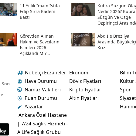
Hesabından Açıkladı
11 Yıllık Imam Istifa
Kübra Süzgün Olay
Edip Sırra Kadem
Nedir 2026? Kübra
Bastı
Süzgün Ve Özge
Özpirinçci Arasınd
Ne Oldu?
Görevden Alınan
Abd Ile Brezilya
Hakim Ve Savcıların
Arasında Büyükelç
Isimleri 2026
Krizi
Açıklandı Mı?
Meslekten Ihraç
Edilen Hakim Ve
Savcılar Isim Listesi
Nöbetçi Eczaneler
Ekonomi
Bilim T
Hava Durumu
Döviz Fiyatları
Kültür
. Son
Namaz Vakitleri
Kripto Fiyatları
Spor
de
Puan Durumu
Altın Fiyatları
Siyase
Yazarlar
Hanım
Ankara Özel Hastane
| 7/24 Sağlık Hizmeti -
A Life Sağlık Grubu