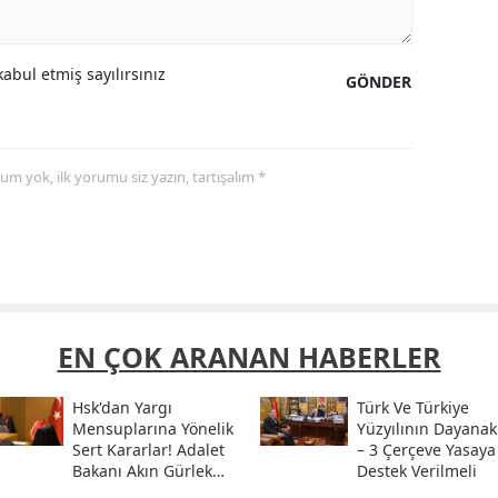
abul etmiş sayılırsınız
GÖNDER
yorum yok, ilk yorumu siz yazın, tartışalım *
EN ÇOK ARANAN HABERLER
Hsk'dan Yargı
Türk Ve Türkiye
Mensuplarına Yönelik
Yüzyılının Dayanak
Sert Kararlar! Adalet
– 3 Çerçeve Yasaya
Bakanı Akın Gürlek
Destek Verilmeli
Sosyal Medya