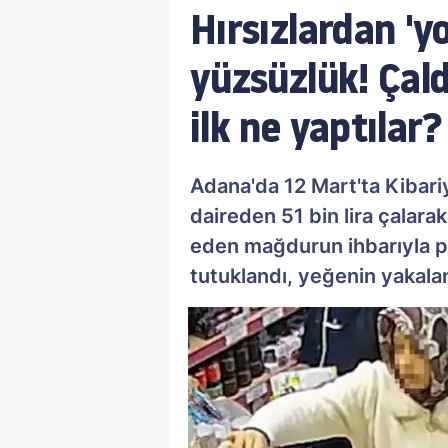
Hırsızlardan 'y
yüzsüzlük! Çald
ilk ne yaptılar?
Adana'da 12 Mart'ta Kibariy
daireden 51 bin lira çalarak 
eden mağdurun ihbarıyla po
tutuklandı, yeğenin yakalan