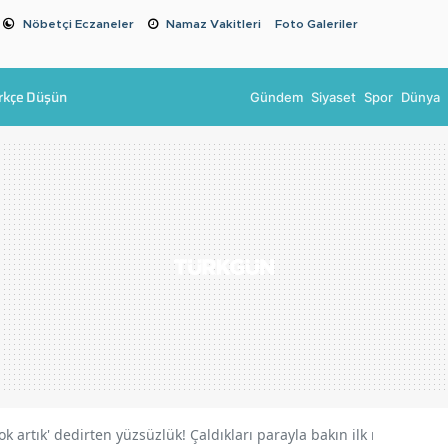
Nöbetçi Eczaneler
Namaz Vakitleri
Foto Galeriler
rkçe Düşün
Gündem
Siyaset
Spor
Dünya
ok artık' dedirten yüzsüzlük! Çaldıkları parayla bakın ilk ne yaptılar