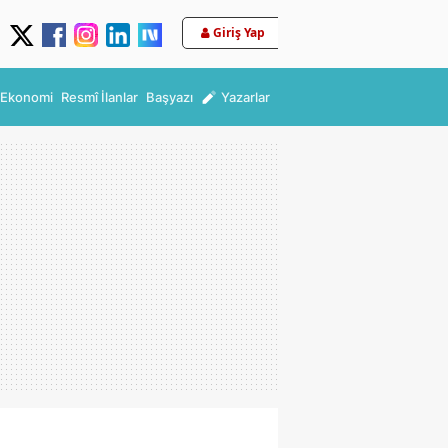
Giriş Yap
Ekonomi
Resmî İlanlar
Başyazı
Yazarlar
?