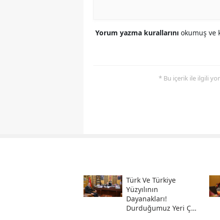
Yorum yazma kurallarını
okumuş ve k
* Bu içerik ile ilgili 
Türk Ve Türkiye
Yüzyılının
Dayanakları!
Durduğumuz Yeri Çok
Iyi Bilmeliyiz