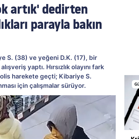
ok artık' dedirten
ıkları parayla bakın
e S. (38) ve yeğeni D.K. (17), bir
alışveriş yaptı. Hırsızlık olayını fark
lis harekete geçti; Kibariye S.
G
ması için çalışmalar sürüyor.
Kr