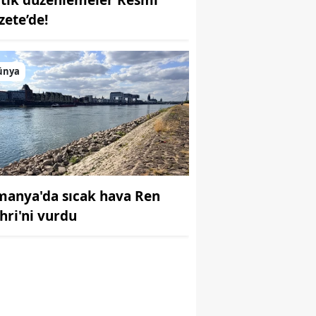
zete’de!
ünya
manya'da sıcak hava Ren
r
hri'ni vurdu