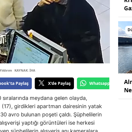
Ga
D
Yıldırım
KAYNAK: İHA
Al
book'ta Paylaş
X'de Paylaş
Whatsapp'tan Gönde
Ne
0 sıralarında meydana gelen olayda,
 (17), girdikleri apartman dairesinin yatak
e 30 avro bulunan poşeti çaldı. Şüphelilerin
lışverişi yaptığı görüntüleri ise herkesi
leyen şüphelilerin alışveriş anı kameralara