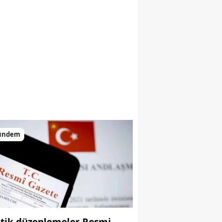
ündem
itik düzenlemeler Resmi