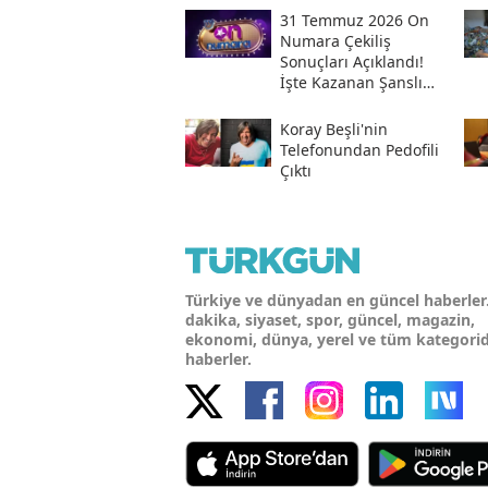
31 Temmuz 2026 On
Numara Çekiliş
Sonuçları Açıklandı!
İşte Kazanan Şanslı
Numaralar Ve
Sorgulama Ekranı
Koray Beşli'nin
Telefonundan Pedofili
Çıktı
Türkiye ve dünyadan en güncel haberler
dakika, siyaset, spor, güncel, magazin,
ekonomi, dünya, yerel ve tüm kategori
haberler.