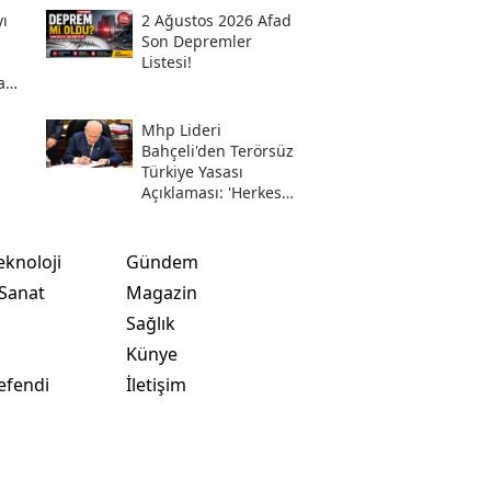
ı
2 Ağustos 2026 Afad
Son Depremler
Listesi!
a
Mhp Lideri
i
Bahçeli'den Terörsüz
Türkiye Yasası
Açıklaması: 'herkes
Kazandı'
eknoloji
Gündem
 Sanat
Magazin
Sağlık
t
Künye
efendi
İletişim