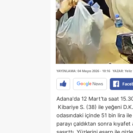
YAYINLAMA: 04 Mayıs 2026 - 10:16
YAZAR: Yeliz 
Face
Adana'da 12 Mart’ta saat 15.3
Kibariye S. (38) ile yeğeni D.K.
odasındaki içinde 51 bin lira il
parayı çaldıktan sonra kıyafet a
şaşırttı. Yüzlerini eşarp ile giz