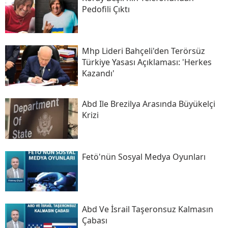
Pedofili Çıktı
Mhp Lideri Bahçeli'den Terörsüz
Türkiye Yasası Açıklaması: 'herkes
Kazandı'
Abd Ile Brezilya Arasında Büyükelçi
Krizi
Fetö'nün Sosyal Medya Oyunları
Abd Ve İsrail Taşeronsuz Kalmasın
Çabası