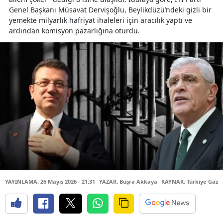
Genel Başkanı Müsavat Dervişoğlu, Beylikdüzü’ndeki gizli bir
yemekte milyarlık hafriyat ihaleleri için aracılık yaptı ve
ardından komisyon pazarlığına oturdu.
YAYINLAMA: 26 Mayıs 2026 - 21:31
YAZAR: Büşra Akkaya
KAYNAK: Türkiye Gazet