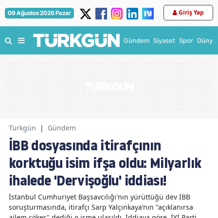
Giriş Yap
09 Ağustos 2026 Pazar
Gündem
Siyaset
Spor
Dünya
Türkgün
|
Gündem
İBB dosyasında itirafçının
korktuğu isim ifşa oldu: Milyarlık
ihalede 'Dervişoğlu' iddiası!
İstanbul Cumhuriyet Başsavcılığı'nın yürüttüğü dev İBB
soruşturmasında, itirafçı Sarp Yalçınkaya’nın "açıklanırsa
ailem çöker" dediği o isme ulaşıldı. İddiaya göre, İYİ Parti